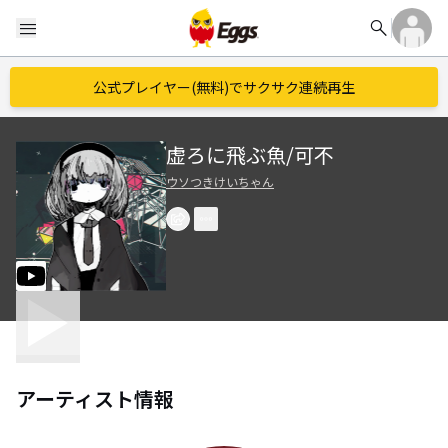
search
menu
公式プレイヤー(無料)でサクサク連続再生
虚ろに飛ぶ魚/可不
ウソつきけいちゃん
アーティスト情報