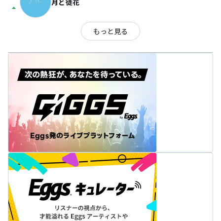
月と徒花
arrow_drop_up
もっと見る