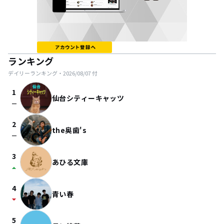
ランキング
デイリーランキング・
2026/08/07
付
1
仙台シティーキャッツ
check_indeterminate_small
2
the奥歯's
check_indeterminate_small
3
あひる文庫
arrow_drop_up
4
青い春
arrow_drop_down
5