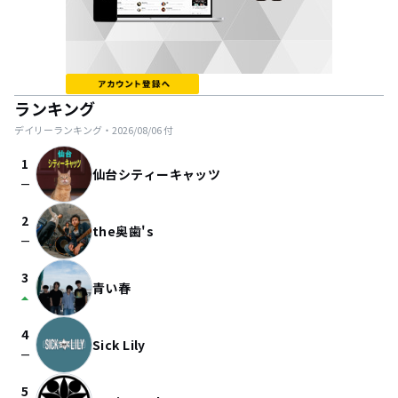
ランキング
デイリーランキング・
2026/08/06
付
1
仙台シティーキャッツ
check_indeterminate_small
2
the奥歯's
check_indeterminate_small
3
青い春
arrow_drop_up
4
Sick Lily
check_indeterminate_small
5