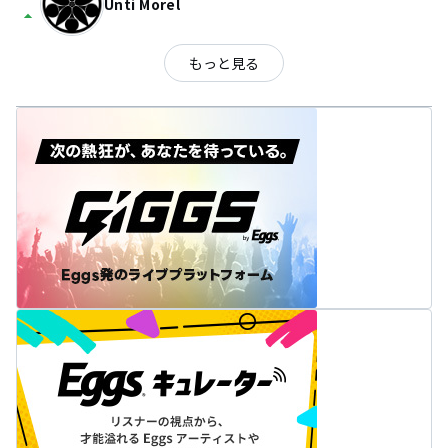
Unti Morel
arrow_drop_up
もっと見る