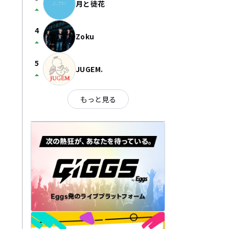
月と徒花
arrow_drop_up
4
Zoku
arrow_drop_up
5
JUGEM.
arrow_drop_up
もっと見る