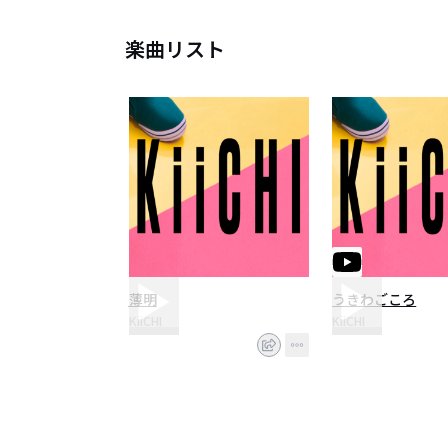
楽曲リスト
薄明
うきわごころ
KiiCHI
KiiCHI