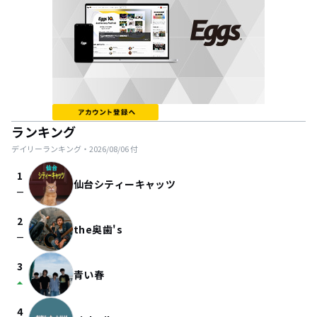
ランキング
デイリーランキング・
2026/08/06
付
1
仙台シティーキャッツ
check_indeterminate_small
2
the奥歯's
check_indeterminate_small
3
青い春
arrow_drop_up
4