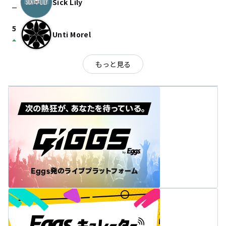
Sick Lily
check_indeterminate_small
5
Unti Morel
arrow_drop_up
もっと見る