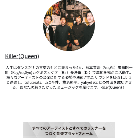
Killer(Queen)
人生はダンスだ！の言葉のもとに集まった4人、秋本英治（Vo,Gt）廣瀬聡一
郎（Key,Vo,Syn)カケミズカケオ（Ba）長澤薫（Dr）で高知を拠点に活動中。
様々なアーティストの音楽に対する姿勢や洗練されたサウンドを吸収しよう
と邁進し、tofubeats、LEO今井、椎名純平、yahyel etc.との共演を成功させ
る。あなたの聴きたかったミュージックを届けます。Killer(Queen)！