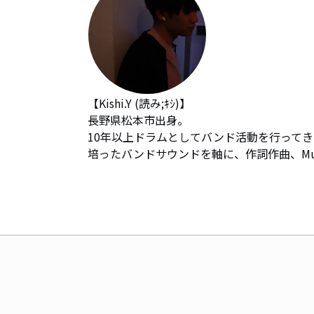
【Kishi.Y (読み;ｷｼ)】

長野県松本市出身。

10年以上ドラムとしてバンド活動を行ってき
培ったバンドサウンドを軸に、作詞作曲、Mus