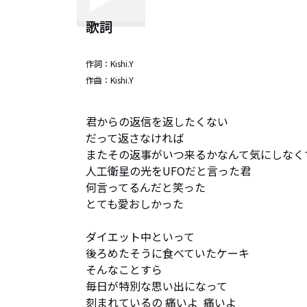
歌詞
作詞：
Kishi.Y
作曲：
Kishi.Y
君からの返信を返したくない

だって返さなければ

またその返事がいつ来るかなんて気にしなくて
人工衛星の光をUFOだと言った君

何言ってるんだと笑った

とても愛おしかった

ダイエット中といって

後ろめたそうに食べていたケーキ

そんなことすら

毎日が特別な思い出になって

刻まれているの 痛いよ  痛いよ
