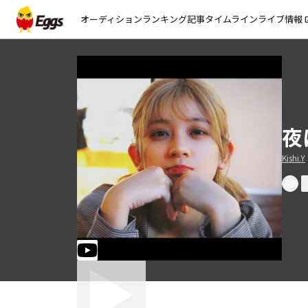
オーディション
ランキング
記事
タイムライン
ライブ情報
open_
夜は
Kishi.Y