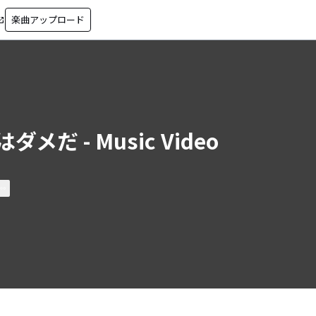
楽曲アップロード
in_new
ダメだ - Music Video