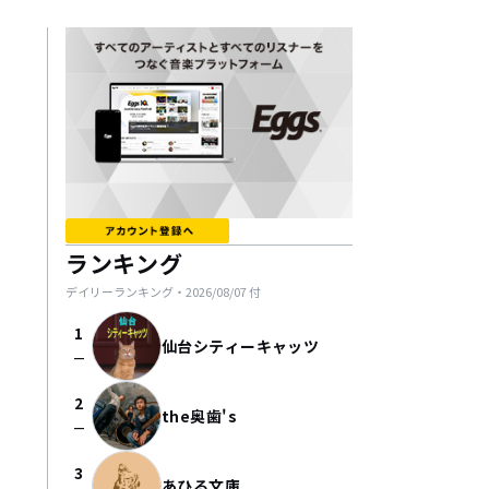
ランキング
デイリーランキング・
2026/08/07
付
1
仙台シティーキャッツ
check_indeterminate_small
2
the奥歯's
check_indeterminate_small
3
あひる文庫