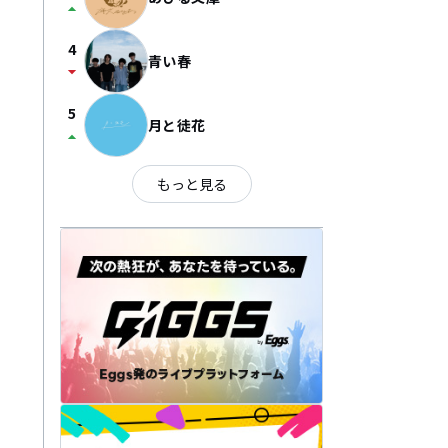
arrow_drop_up
4
青い春
arrow_drop_down
5
月と徒花
arrow_drop_up
もっと見る