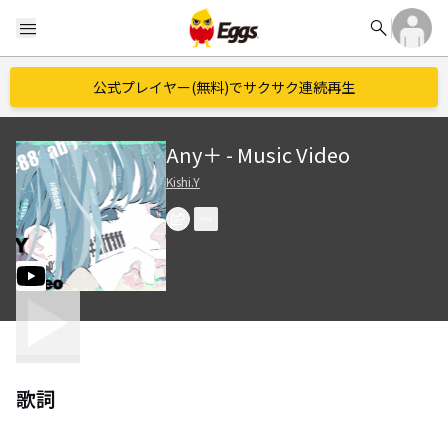
search
menu
公式プレイヤー(無料)でサクサク連続再生
Any＋ - Music Video
Kishi.Y
歌詞