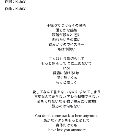
作詞：
Kishi.Y
作曲：
Kishi.Y
手探りでつけるその暖色 

滑らかな感触

距離が段々と 密に

触れたいその蜜に

飲みかけのウイスキー

もはや醜い

二人はもう息切らして

もっと焦らして まだ止めないで

Trip! 

首筋に付けるLip 

深く熱いKiss

もっと激しく

愛してなんて言えない なのに求めてしまう

言葉なんて要らない アレも制御できない

愛をくれないなら 強い痛みだけ頂戴!

残るのは何もない 

You don't come back to here anymore.

愚かなアタシをもっと愛して

身体だけでも

I have lost you anymore.
