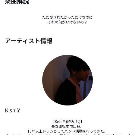
楽曲解説
ただ愛されたかっただけなのに

それの何がいけないの？
アーティスト情報
Kishi.Y
【Kishi.Y (読み;ｷｼ)】

長野県松本市出身。

10年以上ドラムとしてバンド活動を行ってきた。
