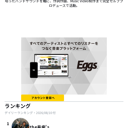
培ったバンドサウンドを軸に、作詞作曲、Music Video制作まで完全セルフプ
ロデュースで活動。
ランキング
デイリーランキング・
2026/08/10
付
1
the奥歯's