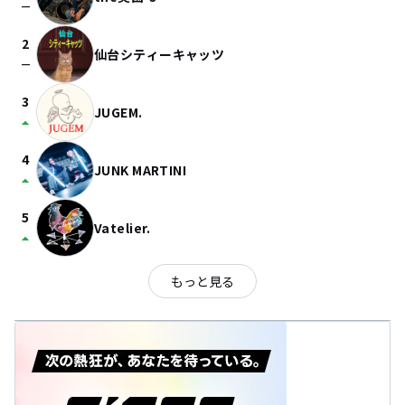
check_indeterminate_small
2
仙台シティーキャッツ
check_indeterminate_small
3
JUGEM.
arrow_drop_up
4
JUNK MARTINI
arrow_drop_up
5
Vatelier.
arrow_drop_up
もっと見る