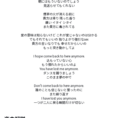
朝にはもういないのでしょう 

見送らせてもくれない

煙草の火が消える前に

貴方は帰り 残った香り

痛い イタイ シタイ 

また貴方に毒されてる

愛の意味は知らないけど これが愛じゃないのは分かる

でもそれでもいいの 独りよがり強引なsex

貴方の言いなりでも 幸せだからいいの

もっと突き動かしてよ

I hope come back to here anymore.

込もっていない心

もう慣れたからいいのよ

You have lost me anymore.

ダンスを踊りましょう

このまま夢の中で

Don't come back to here anymore.

誰のことも信じないと誓ったのに

また繰り返す

I have lost you anymore.

一つが二人に戻る瞬間だけが切ない