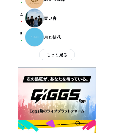
arrow_drop_up
4
青い春
arrow_drop_down
5
月と徒花
arrow_drop_up
もっと見る