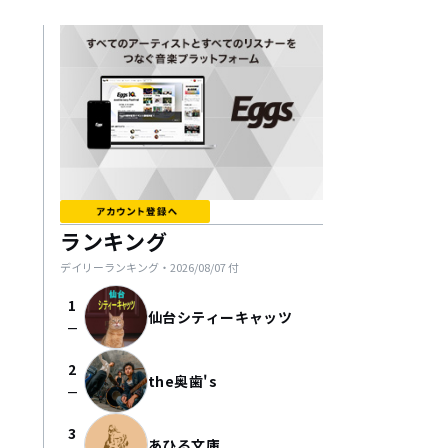
ランキング
デイリーランキング・
2026/08/07
付
1
仙台シティーキャッツ
check_indeterminate_small
2
the奥歯's
check_indeterminate_small
3
あひる文庫