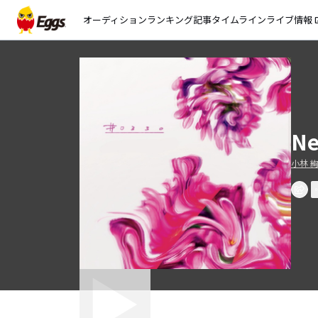
オーディション
ランキング
記事
タイムライン
ライブ情報
open_
Ne
小林 