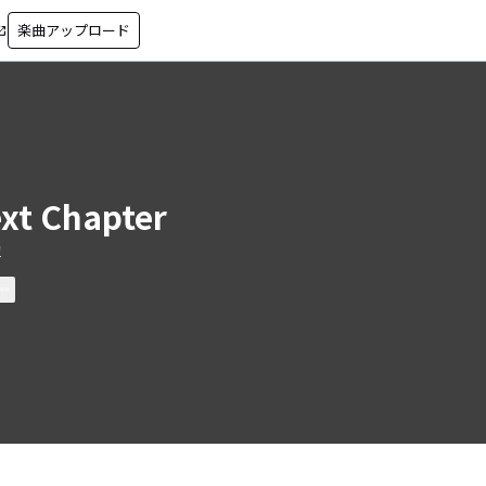
楽曲アップロード
in_new
xt Chapter
絢