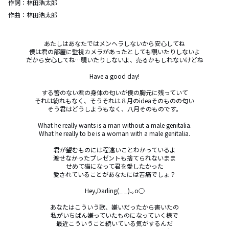
作詞：
林田浩太郎
作曲：
林田浩太郎
あたしはあなたではメンヘラしないから安心してね

僕は君の部屋に監視カメラがあったとしても覗いたりしないよ

だから安心してね…覗いたりしないよ、売るかもしれないけどね

Have a good day!

する筈のない君の身体の匂いが僕の胸元に残っていて

それは紛れもなく、そうそれは８月のideaそのものの匂い

そう君はどうしようもなく、八月そのものです。

What he really wants is a man without a male genitalia.

What he really to be is a woman with a male genitalia.

君が望むものには程遠いことわかっているよ

渡せなかったプレゼントも捨てられないまま

せめて猫になって君を愛したかった

愛されていることがあなたには苦痛でしょ？

Hey,Darling(_ _).｡o○

あなたはこういう歌、嫌いだったから書いたの

私がいちばん嫌っていたものになっていく様で

最近こういうこと続いている気がするんだ
