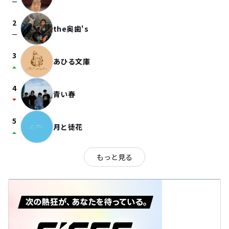
check_indeterminate_small
2
the奥歯's
check_indeterminate_small
3
あひる文庫
arrow_drop_up
4
青い春
arrow_drop_down
5
月と徒花
arrow_drop_up
もっと見る