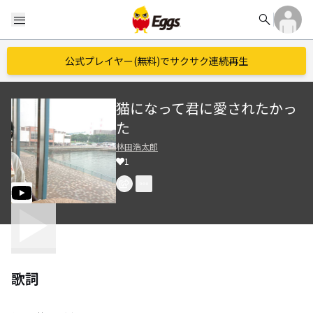
search
menu
公式プレイヤー(無料)でサクサク連続再生
猫になって君に愛されたかっ
た
林田浩太郎
1
歌詞