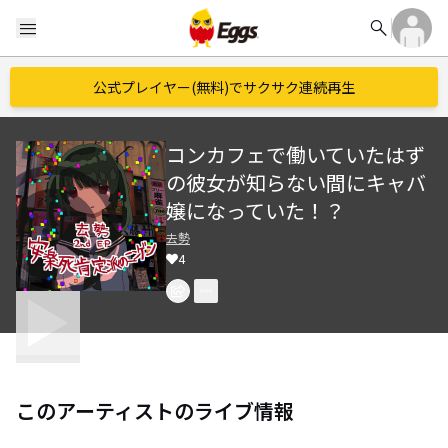
search
menu
公式プレイヤー(無料)でサクサク連続再生
コンカフェで働いていたはず
の彼女が知らない間にキャバ
嬢になっていた！？
去勢
4
このアーティストのライブ情報