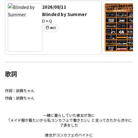
2026/08/11
Blinded by Summer
D×Q
location_on
神戸
歌詞
作詞：
欲躁ちゃん
作曲：
欲躁ちゃん
一緒に暮らしていた彼女が急に

「メイド服が着たいから私コンカフェで働きたい」と言ってきたから渋々に
了承をした

彼女がコンカフェのバイトに
