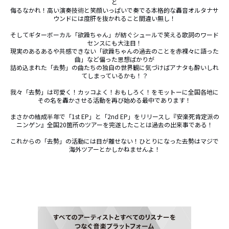
と

侮るなかれ！高い演奏技術と笑顔いっぱいで奏でる本格的な轟音オルタナサ
ウンドには度肝を抜かれること間違い無し！

そしてギターボーカル「欲躁ちゃん」が紡ぐシュールで笑える歌詞のワード
センスにも大注目！

現実のあるあるや共感できない「欲躁ちゃんの過去のことを赤裸々に語った
曲」など偏った思想ばかりが

詰め込まれた「去勢」の曲たちの独自の世界観に気づけばアナタも酔いしれ
てしまっているかも！？

我々「去勢」は可愛く！カッコよく！おもしろく！をモットーに全国各地に
その名を轟かさせる活動を再び始める最中であります！

まさかの結成半年で「1st EP」と「2nd EP」をリリースし『安楽死肯定派の
ニンゲン』全国20箇所のツアーを完遂したことは過去の出来事である！

これからの「去勢」の活動には目が離せない！ひとりになった去勢はマジで
海外ツアーとかしかねませんよ！