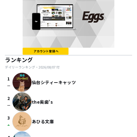
ランキング
デイリーランキング・
2026/08/07
付
1
仙台シティーキャッツ
check_indeterminate_small
2
the奥歯's
check_indeterminate_small
3
あひる文庫
arrow_drop_up