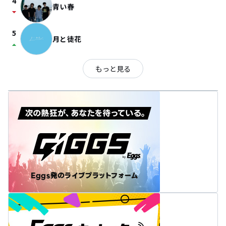
4
青い春
arrow_drop_down
5
月と徒花
arrow_drop_up
もっと見る