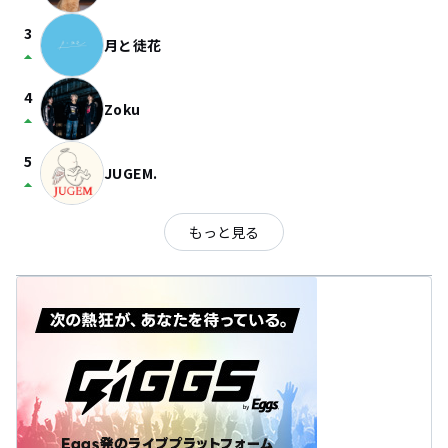
3
月と徒花
arrow_drop_up
4
Zoku
arrow_drop_up
5
JUGEM.
arrow_drop_up
もっと見る