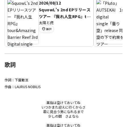
2026/08/12
SquowL’s 2nd EPリリース
ツアー 『我れ人生RPG』to
太陽と虎
ur&Amazing Barrier Ree
location_on
神戸
f 3rd Digital single 「Nig
ella」Release Tour “花束
を君に”
歌詞
作詞：
下屋敷亘
作曲：
LAURUS NOBILIS
薬指は空けておいてね

いつかまた迎えに行くからさ

君に見合う男になれるまで

少しの間　さよなら

薬指は空けておいてね
