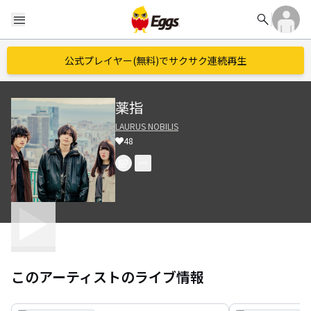
search
menu
公式プレイヤー(無料)でサクサク連続再生
薬指
LAURUS NOBILIS
48
このアーティストのライブ情報