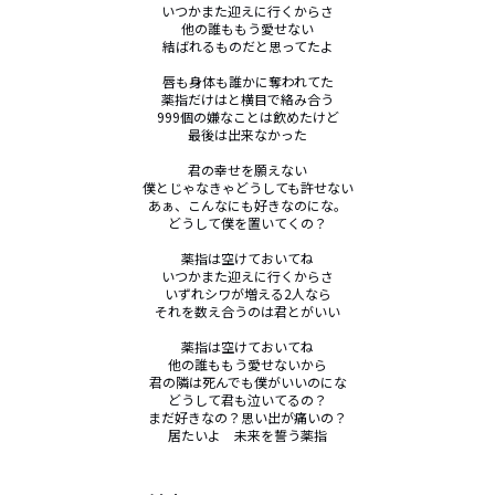
いつかまた迎えに行くからさ

他の誰ももう愛せない

結ばれるものだと思ってたよ

唇も身体も誰かに奪われてた

薬指だけはと横目で絡み合う

999個の嫌なことは飲めたけど

最後は出来なかった

君の幸せを願えない

僕とじゃなきゃどうしても許せない

あぁ、こんなにも好きなのにな。

どうして僕を置いてくの？

薬指は空けておいてね

いつかまた迎えに行くからさ

いずれシワが増える2人なら

それを数え合うのは君とがいい

薬指は空けておいてね

他の誰ももう愛せないから

君の隣は死んでも僕がいいのにな

どうして君も泣いてるの？

まだ好きなの？思い出が痛いの？

居たいよ　未来を誓う薬指