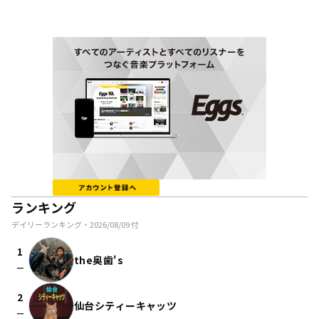
ランキング
デイリーランキング・
2026/08/09
付
1
the奥歯's
check_indeterminate_small
2
仙台シティーキャッツ
check_indeterminate_small