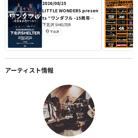
2026/08/25
LITTLE WONDERS presen
ts “ワンダフル -15周年記
下北沢 SHELTER
念ワンマン-“
location_on
下北沢
アーティスト情報