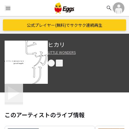
search
menu
公式プレイヤー(無料)でサクサク連続再生
ヒカリ
LITTLE WONDERS
このアーティストのライブ情報