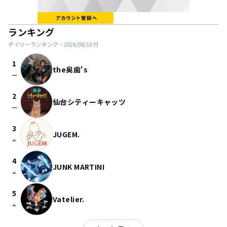
ランキング
デイリーランキング・
2026/08/10
付
1
the奥歯's
check_indeterminate_small
2
仙台シティーキャッツ
check_indeterminate_small
3
JUGEM.
arrow_drop_up
4
JUNK MARTINI
arrow_drop_up
5
Vatelier.
arrow_drop_up