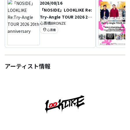
2026/08/16
「NOSIDE」LOOKLIKE Re:
Try-Angle TOUR 2026 20t
心斎橋BRONZE
h anniversary
location_on
心斎橋
アーティスト情報