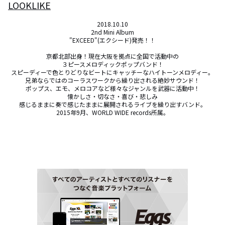
LOOKLIKE
2018.10.10

2nd Mini Album

"EXCEED"(エクシード)発売！！

京都北部出身！現在大阪を拠点に全国で活動中の

３ピースメロディックポップバンド！

スピーディーで色とりどりなビートにキャッチーなハイトーンメロディー。

兄弟ならではのコーラスワークから繰り出される絶妙サウンド！

ポップス、エモ、メロコアなど様々なジャンルを武器に活動中！

懐かしさ・切なさ・喜び・悲しみ

感じるままに奏で感じたままに展開されるライブを繰り出すバンド。

2015年9月、WORLD WIDE records所属。