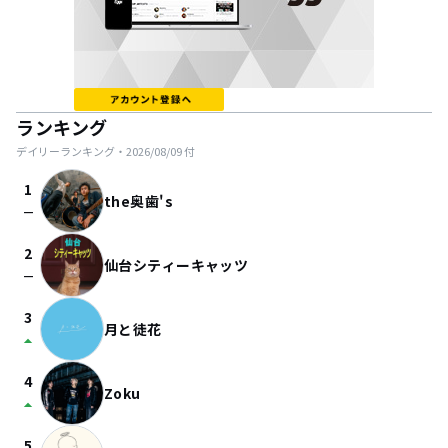
ランキング
デイリーランキング・
2026/08/09
付
1
the奥歯's
check_indeterminate_small
2
仙台シティーキャッツ
check_indeterminate_small
3
月と徒花
arrow_drop_up
4
Zoku
arrow_drop_up
5