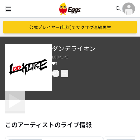
search
menu
公式プレイヤー(無料)でサクサク連続再生
ダンデライオン
LOOKLIKE
1
このアーティストのライブ情報