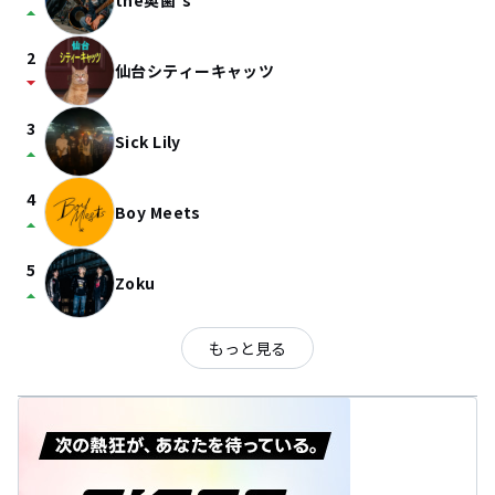
the奥歯's
arrow_drop_up
2
仙台シティーキャッツ
arrow_drop_down
3
Sick Lily
arrow_drop_up
4
Boy Meets
arrow_drop_up
5
Zoku
arrow_drop_up
もっと見る