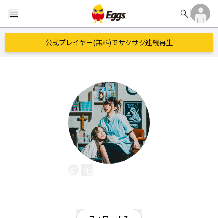
search
menu
公式プレイヤー(無料)でサクサク連続再生
LOTSPiRiTS
EggsID：
LOTSPiRiTS
25
フォロワー