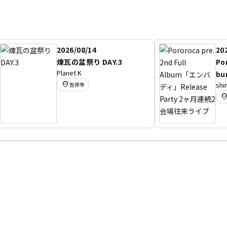
2026/08/14
20
煉瓦の盆祭り DAY.3
Por
Planet K
b
location_on
shi
吉祥寺
se
location
来