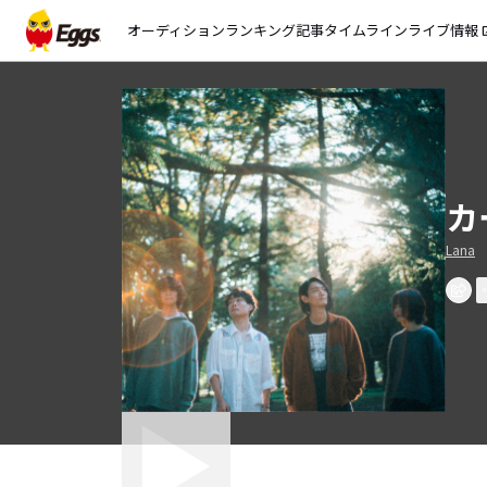
オーディション
ランキング
記事
タイムライン
ライブ情報
open_
カ
Lana