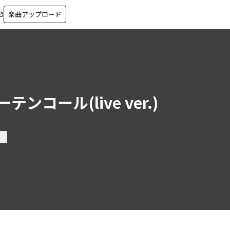
楽曲アップロード
in_new
ーテンコール(live ver.)