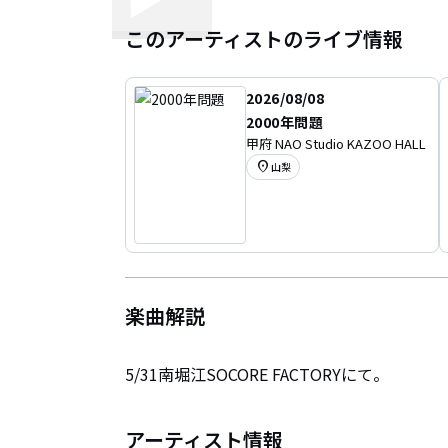
このアーティストのライブ情報
2026/08/08
2000年問題
甲府 NAO Studio KAZOO HALL
location_on
山梨
楽曲解説
5/31南堀江SOCORE FACTORYにて。
アーティスト情報