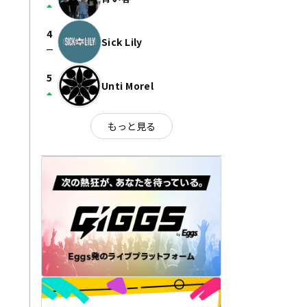
arrow_drop_up
4
Sick Lily
check_indeterminate_small
5
Unti Morel
arrow_drop_up
もっと見る