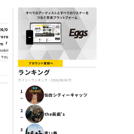
26/09/01
2026/09/03
oroca pre. 2nd Full Al
acco pre.『 Flat 』vol
um「エンバディ」Relea
〜再会 Nos vemos!〜
mokitazawa ERA
下北沢近松
 Party 2ヶ月連続2会場往
_on
location_on
下北沢
下北沢
ライブ
ランキング
デイリーランキング・
2026/08/06
付
1
仙台シティーキャッツ
check_indeterminate_small
2
the奥歯's
check_indeterminate_small
3
青い春