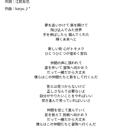
作詞：
江尻有花
作曲：
karyu.♪*
夢を追いかけて 扉を開けて

飛び込んでみた世界

手を伸ばしたら 掴んでくれた

輝く未来へと

新しい街 心がトキメク

ひとつひとつが煌めく宝石

仲間の声に誘われて

道を歩いて 冒険へ向かおう

だって一緒だから大丈夫

僕らはこの仲間たちと旅をして行くんだ

答えは見つからないけど

正しさなんて必要ないよ

自分がやりたいことをやればいい

突き進んで笑っていればいいさ

仲間を信じて進んでいく

足を揃えて 挑戦へ向かおう

だって一緒だから大丈夫

僕らはこの仲間たちと冒険へ行くんだ
