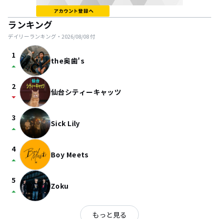
ランキング
デイリーランキング・
2026/08/08
付
1
the奥歯's
arrow_drop_up
2
仙台シティーキャッツ
arrow_drop_down
3
Sick Lily
arrow_drop_up
4
Boy Meets
arrow_drop_up
5
Zoku
arrow_drop_up
もっと見る