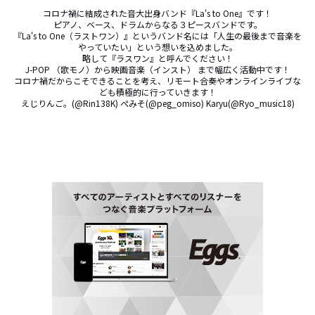
コロナ禍に結成された音大出身バンド『La's to One』です！

ピアノ、ベース、ドラムからなる３ピースバンドです。

『La's to One（ラストワン）』というバンド名には「人生の最後まで音楽を
やっていたい」という想いを込めました。

略して『ラスワン』と呼んでください！

J-POP （歌モノ）から映画音楽（インスト） まで幅広く活動中です！

コロナ禍だからこそできることを考え、リモート合奏やオンラインライブな
ども積極的に行っていきます！

えじりんご。(@Rin138K) ぺみそ(@peg_omiso) Karyu(@Ryo_music18)