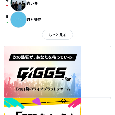
4
青い春
arrow_drop_down
5
月と徒花
arrow_drop_up
もっと見る