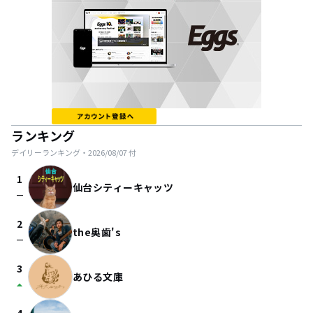
ランキング
デイリーランキング・
2026/08/07
付
1
仙台シティーキャッツ
check_indeterminate_small
2
the奥歯's
check_indeterminate_small
3
あひる文庫
arrow_drop_up