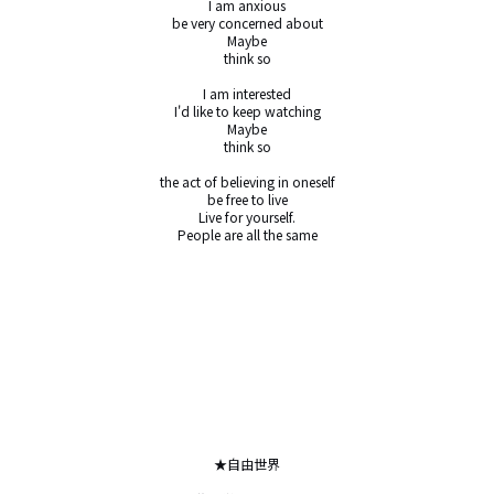
I am anxious

be very concerned about

Maybe

think so

I am interested

I'd like to keep watching

Maybe

think so

the act of believing in oneself

be free to live

Live for yourself.

People are all the same

★自由世界
