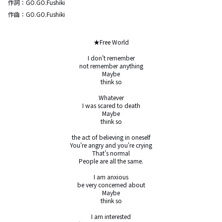
作詞：
GO.GO.Fushiki
作曲：
GO.GO.Fushiki
★Free World

I don't remember

not remember anything

Maybe

think so

Whatever

I was scared to death

Maybe

think so

the act of believing in oneself

You're angry and you're crying

That's normal

People are all the same.

I am anxious

be very concerned about

Maybe

think so

I am interested
