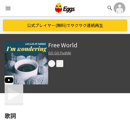
search
menu
公式プレイヤー(無料)でサクサク連続再生
Free World
GO.GO.Fushiki
歌詞