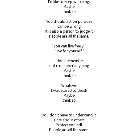
I'd like to keep watching.

Maybe

think so

You should act on purpose

can be wrong

It is also a person to judge it

People are all the same.

"You can live freely,"

"Live for yourself."

I don't remember

not remember anything

Maybe

think so

Whatever

I was scared to death

Maybe

think so

You don't have to understand it

Care about others

Protect yourself

People are all the same.
