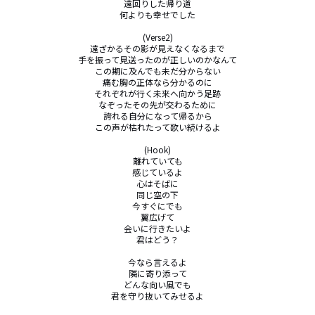
遠回りした帰り道

何よりも幸せでした

(Verse2)

遠ざかるその影が見えなくなるまで

手を振って見送ったのが正しいのかなんて

この期に及んでも未だ分からない

痛む胸の正体なら分かるのに

それぞれが行く未来へ向かう足跡

なぞったその先が交わるために

誇れる自分になって帰るから

この声が枯れたって歌い続けるよ

(Hook)

離れていても

感じているよ

心はそばに

同じ空の下

今すぐにでも

翼広げて

会いに行きたいよ

君はどう？

今なら言えるよ

隣に寄り添って

どんな向い風でも

君を守り抜いてみせるよ