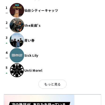
1
仙台シティーキャッツ
check_indeterminate_small
2
the奥歯's
check_indeterminate_small
3
青い春
arrow_drop_up
4
Sick Lily
check_indeterminate_small
5
Unti Morel
arrow_drop_up
もっと見る