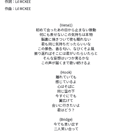
作詞：
Lil MCKEE
作曲：
Lil MCKEE
(Verse1)

初めて会ったあの日から止まない鼓動

何にも表せないこの気持ちは本物

脳裏に焼きついて夜も眠れない

君も同じ気持ちだったらいいな

この景色、香る匂い、なびくそよ風

振り返ればそこには君がいたらいたらと

そんな妄想はいつか実るかな

この声が届くまで歌い続けるよ

(Hook)

離れていても

感じているよ

心はそばに

同じ空の下

今すぐにでも

翼広げて

会いに行きたいよ

君はどう？

(Bridge)

今でも思い出す

二人笑い合って
