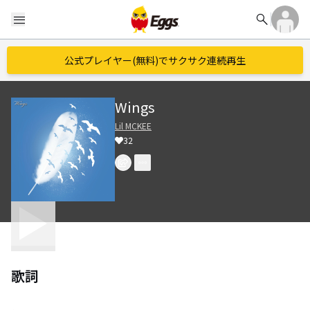
search
menu
公式プレイヤー(無料)でサクサク連続再生
Wings
Lil MCKEE
32
歌詞