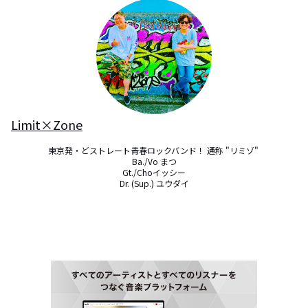
Limit×Zone
東京発・どストレート青春ロックバンド！ 通称 "リミゾ" 

Ba./Vo まつ

Gt./Choイッシー

Dr. (Sup.) ユウダイ