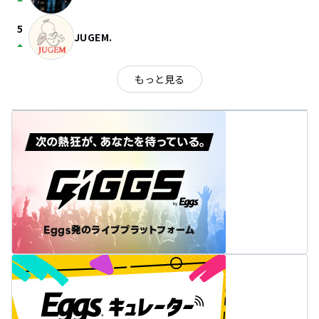
arrow_drop_up
5
JUGEM.
arrow_drop_up
もっと見る