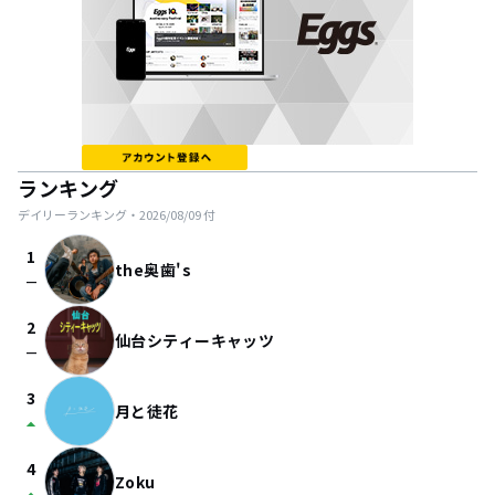
ランキング
デイリーランキング・
2026/08/09
付
1
the奥歯's
check_indeterminate_small
2
仙台シティーキャッツ
check_indeterminate_small
3
月と徒花
arrow_drop_up
4
Zoku