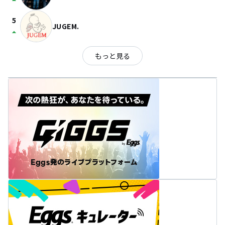
arrow_drop_up
5
JUGEM.
arrow_drop_up
もっと見る