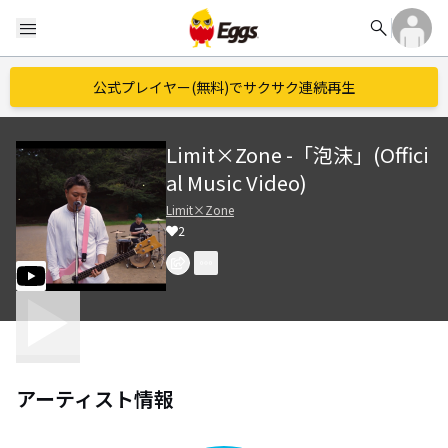
search
menu
公式プレイヤー(無料)でサクサク連続再生
Limit×Zone -「泡沫」(Offici
al Music Video)
Limit×Zone
2
アーティスト情報