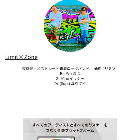
Limit×Zone
東京発・どストレート青春ロックバンド！ 通称 "リミゾ" 

Ba./Vo まつ

Gt./Choイッシー

Dr. (Sup.) ユウダイ