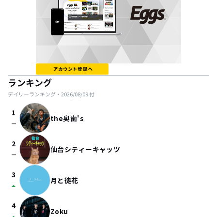
ランキング
デイリーランキング・
2026/08/09
付
1
the奥歯's
check_indeterminate_small
2
仙台シティーキャッツ
check_indeterminate_small
3
月と徒花
arrow_drop_up
4
Zoku