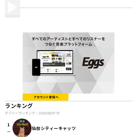
ランキング
デイリーランキング・
2026/08/07
付
1
仙台シティーキャッツ
check_indeterminate_small