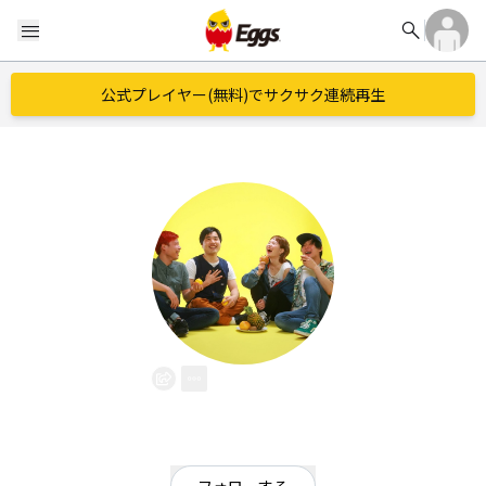
search
menu
公式プレイヤー(無料)でサクサク連続再生
Ripton
EggsID：
Lipton_fhu
10
フォロワー