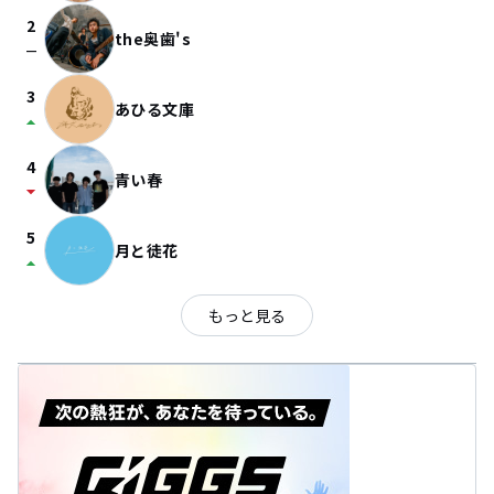
2
the奥歯's
check_indeterminate_small
3
あひる文庫
arrow_drop_up
4
青い春
arrow_drop_down
5
月と徒花
arrow_drop_up
もっと見る