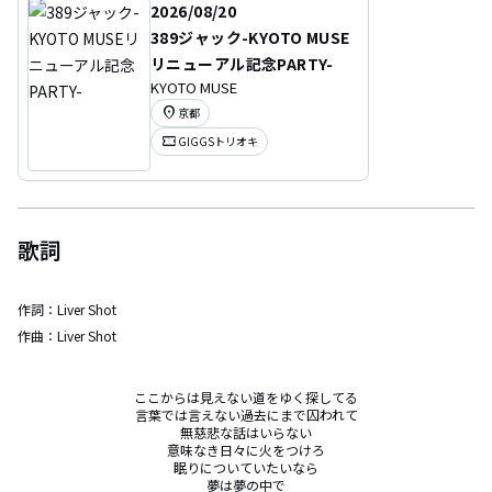
2026/08/20
389ジャック-KYOTO MUSE
リニューアル記念PARTY-
KYOTO MUSE
location_on
京都
confirmation_number
GIGGSトリオキ
歌詞
作詞：
Liver Shot
作曲：
Liver Shot
ここからは見えない道をゆく探してる

言葉では言えない過去にまで囚われて

無慈悲な話はいらない

意味なき日々に火をつけろ

眠りについていたいなら

夢は夢の中で
