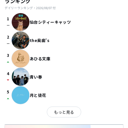
ランキング
デイリーランキング・
2026/08/07
付
1
仙台シティーキャッツ
check_indeterminate_small
2
the奥歯's
check_indeterminate_small
3
あひる文庫
arrow_drop_up
4
青い春
arrow_drop_down
5
月と徒花
arrow_drop_up
もっと見る