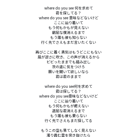
where do you see 何を求めて

君を探してる？

where do you see 意味などないけど

ここに辿り着いて

もう何もかもが見えない

窮屈な僕消えるまで

もう誰も彼も知らない

行く先でさえもまだ言いたくない

再びここに着く勇気はもうどこにもない

風が逆さに吹き、この声が消えるから

ビビったままでも踏み出し

茨の道に気をつけろ

願いを聞いて欲しいなら

君は君のままで

where do you see何を求めて

君は探してる？

where do you see意味などないけど

ここに辿り着いて

もう何もかもが癒えない

退屈な君消えるまで

もう誰も彼も要らない

行く先でさえもまだ探してる

もうこの空も果てしなく見えない

濁り霞む雲を突き抜けたら
