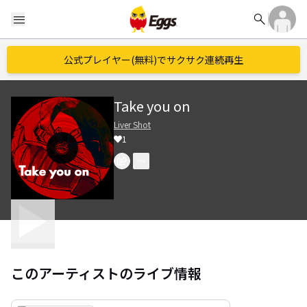
search
menu
公式プレイヤー(無料)でサクサク連続再生
Take you on
Liver Shot
1
このアーティストのライブ情報