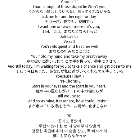
Chorus 1”

I had enough of those stupid lie Won’t you 

くだらない嘘はもういらない 誘ってくれないかな

ask me for another night or day 

もう一度、夜でも、昼間でも 

I want one or two or more if it’s you, 

１回、２回、あなたとならもっと

Dali-Lali-La 

Verse 2

You’re eloquent and treat me well 

あなたの巧みなことばに

You hold my hand and take my breath away 

丁寧な扱いに酔いしれて この手を握って、夢中にさせて

And still today, I’m waiting for you to take a chance and get closer to me

そして今日もまた、あなたが私に近づいてくれるのを待っている

  (because I saw..) 

Pre-Chorus 2

Stars in your eyes and the scars in you heart, 

瞳の中の星たちがハートの中の傷たちが

still wounded 

And so as mine, it resonate, how could I resist…  

まだ疼いている 私もそう、共鳴が、止まらない…

-BR -

꿈에도 몰랐어

무섭지 않게 한 번 더 말해주지 않을까

정중한 취급에 취해 이 손을 잡고, 푹 빠지게 해

夢にも知らなかった
