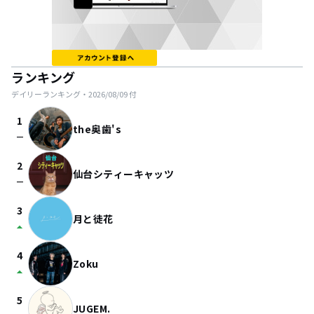
ランキング
デイリーランキング・
2026/08/09
付
1
the奥歯's
check_indeterminate_small
2
仙台シティーキャッツ
check_indeterminate_small
3
月と徒花
arrow_drop_up
4
Zoku
arrow_drop_up
5
JUGEM.