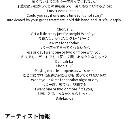
怖くないようにもう一度言ってくれないか

丁重な扱いに酔ってこの手を握って、深く落ちていけるように

I never even dreamed,

Could you say it one more time so it's not scary?

Intoxicated by your gentle treatment, hold this hand and let's fall deeply.

Chorus   2

Get a little crazy just for tonight Won’t you 

今夜だけ、少しだけクレイジーに 

ask me for another 

もう一度って言ってくれないかな

kiss or day I want one or two or more with you, 

キスでも、デートでも １回、２回、あなたとならもっと

Dali-Lali-La 

Chorus   2”

Maybe, miracle happens as we speak 

ことばにすれば奇跡が起こるかも 誘ってくれないかな

Won’t you ask me for another night or day

もう一度、夜でも、昼間でも 

I want one or two or more if it’s you, 

１回、２回、あなたとならもっと、

Dali-Lali-La
アーティスト情報