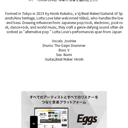
Formed in Tokyo in 2019 by Hiroki Kokubo, a Vj/Beat Maker/Guitarist of Sp
anish/Ainu heritage, Lotta Love later welcomed V(Bui), who handles the low
-end bass. Drawing influences from Japanese pop/rock, electronic, post-ro
ck, dance-rock, and world music, they craft a genre-defying sound often de
scribed as "alternative pop." Lotta Love's performances span from Japan

Vocals: JooHee

Drums: The Gaijin Drummer

Bass: V

Sax: Ikumi

Guitar,Beat Maker: Hiroki