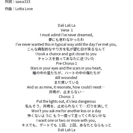
作詞：
sawa333
作曲：
Lotta Love
Dali Lali La

 Verse  1

 I must admit I’ve never dreamed, 

夢にも思わなかったわ 

I’ve never wanted this in typical way until the day I’ve met you, 

こんな典型的なやり方を私が望む日が来るなんて 

I took a chance and got closer to you 

チャンスを狙ってあなたに近づいた 

Pre-Chorus 1

Stars in your eyes and the scars in you heart, 

瞳の中の星たちが、ハートの中の傷たちが

still wounded 

まだ疼いている

And so as mine, it resonate, how could I resist…  

共鳴が、止まらない…

Chorus  1

Put the lights out, it’s less dangerous 

私もそう、共鳴を、止められなくて… 灯りを消して

Won’t you ask me for another kiss or a day 

怖くないように もう一度って言ってくれないかな

I want one or two or more with you, 

キスでも、デートでも １回、２回、あなたとならもっと

Dali Lali La
