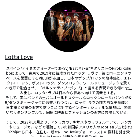
Lotta Love
スペイン/アイヌのクォーターであるVj/Beat Maker/ギタリストのHiroki Koku
boによって、東京で2019年に結成されたロッタ·ラヴは、後にローエンドの
ベースを武器にするV(Bui)が参加し、日本のポップ/ロックの期待感と、エレ
クトロニック、ポストロック、ダンスロック、ワールドミュージックを驚く
べき形で融合させ、「オルタナティブ·ポップ」と言える表現できる何かを生
み出し、ロッタ·ラヴは日本から世界へ向けて演奏をする。

​そして、実はバンドの土台はオールドスクールなロックンロール/パンク/R&
B/ダンスミュージックに影響されつつも、ロッタ·ラヴの精力的な美意識と、
日本語と英語の両方で歌うことに対するインターナショナルな情熱は、間違
いなくダンサンブルで、同様に映画とファッションの両方に共鳴している。 

そして、2023年10月より、アメリカのテキサスやカリフォルニアで、シンガ
ーやミュージカルなどで活動していた韓国系アメリカ人のJooHee(ジュヒ)は2
022年から日本に在住し、新たにJooHeeはヴォーカリストの役割を引き受
け、『Lotta Love』は新たな章を踏み出した。
