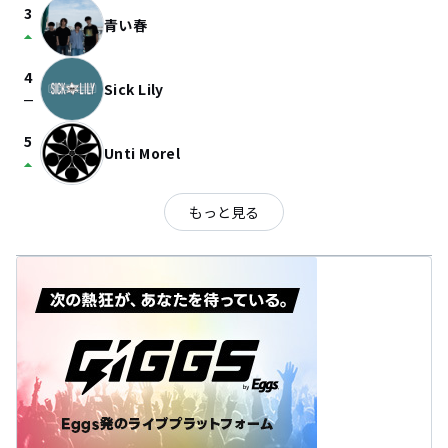
3
青い春
arrow_drop_up
4
Sick Lily
check_indeterminate_small
5
Unti Morel
arrow_drop_up
もっと見る