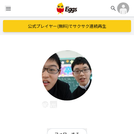
search
menu
公式プレイヤー(無料)でサクサク連続再生
BIG VILLAGE IN EHIME
EggsID：
M159800011
31
フォロワー