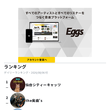
ランキング
デイリーランキング・
2026/08/06
付
1
仙台シティーキャッツ
check_indeterminate_small
2
the奥歯's
check_indeterminate_small