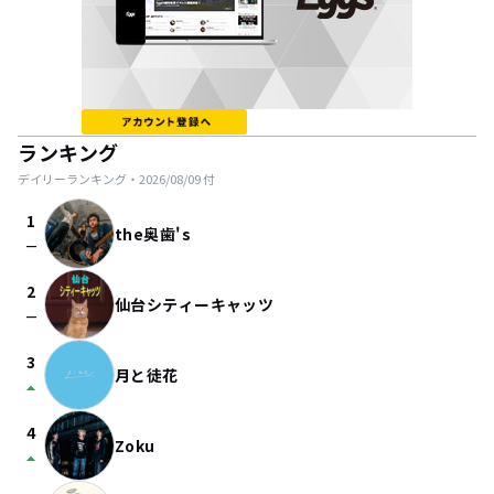
ランキング
デイリーランキング・
2026/08/09
付
1
the奥歯's
check_indeterminate_small
2
仙台シティーキャッツ
check_indeterminate_small
3
月と徒花
arrow_drop_up
4
Zoku
arrow_drop_up