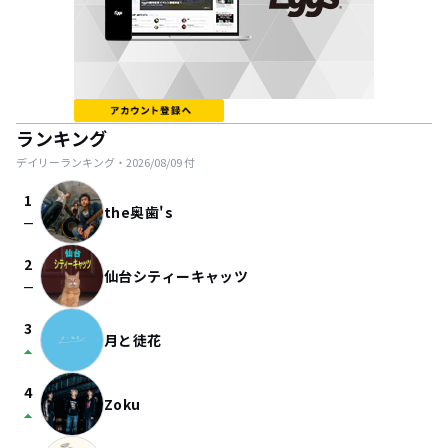
ランキング
デイリーランキング・
2026/08/09
付
1
the奥歯's
check_indeterminate_small
2
仙台シティーキャッツ
check_indeterminate_small
3
月と徒花
arrow_drop_up
4
Zoku
arrow_drop_up