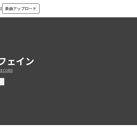
楽曲アップロード
in_new
フェイン
RECORD