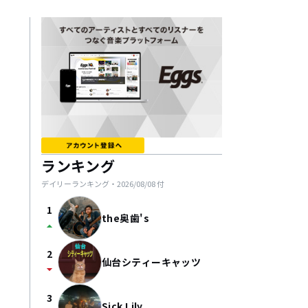
ランキング
デイリーランキング・
2026/08/08
付
1
the奥歯's
arrow_drop_up
2
仙台シティーキャッツ
arrow_drop_down
3
Sick Lily