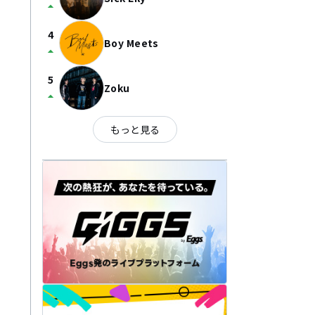
arrow_drop_up
4
Boy Meets
arrow_drop_up
5
Zoku
arrow_drop_up
もっと見る