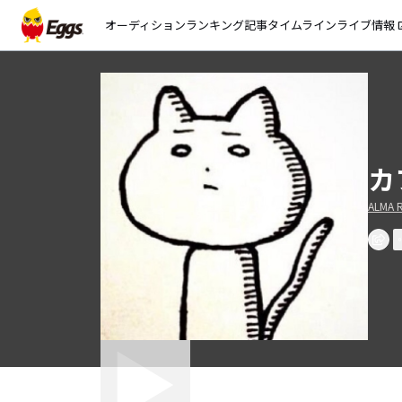
オーディション
ランキング
記事
タイムライン
ライブ情報
open_
カ
ALMA 