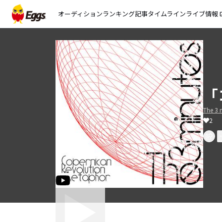
オーディション
ランキング
記事
タイムライン
ライブ情報
open_
「
The 3 
2