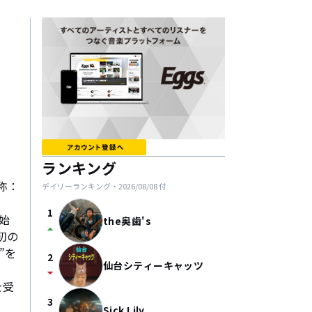
ランキング
通称：
デイリーランキング・
2026/08/08
付
1
始
the奥歯's
arrow_drop_up
初の
”を
2
仙台シティーキャッツ
arrow_drop_down
を受
3
Sick Lily