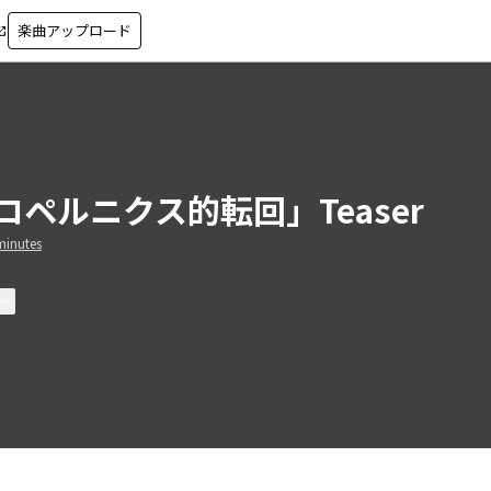
楽曲アップロード
in_new
コペルニクス的転回」Teaser
minutes