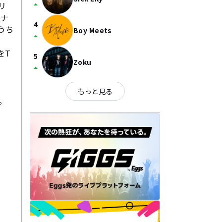
arrow_drop_up
リ
イナ
4
うち
Boy Meets
arrow_drop_up
をT
5
Zoku
arrow_drop_up
もっと見る
。