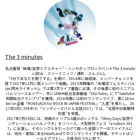
The 3 minutes
名古屋発 “純情/妄想ミクスチャー”・シンセポップロックバンドThe 3 minute
s (読み：スリーミニッツ / 通称：さんぷん)。

「3分であなたを魅了する」を掲げ、2014年に結成後、メンバーチェンジを
経て2017年12月に現メンバーで始動。2015年開催の「未確認フェスティバル
(ex.閃光ライオット)」では第3次ライブ審査に出演、その後夏に初のミニアル
バムリリース＆ツアー、冬にはNHK総合音楽番組「Uta-Tube」にて“newtube
年間総合グランプリ”を獲得。2016年春には初のワンマンライブ、夏にはroc
kin'on主催「RO69JACK for ROCK IN JAPAN FESTIVAL」“入賞”を果たし、20
17年3月に行われた「インディーズバドル北陸2017」では、“北陸中日新聞特
別賞”を受賞。

2017年7月19日には、挑戦のトリプルA面2ndシングル「Shiny Days/妄想ヤ
ンデレーション/ハルノウタ」をリリース。大型野外フェス「a-nation 201
7」に出演し、そのシングルを引っさげて廻った全国ツアーのファイナルに
は、地元・愛知にあるHeartLandでのワンマンライブを開催。チケットはソ
ールドアウトし、大盛況のうちに終了。
