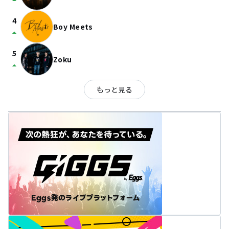
arrow_drop_up
4
Boy Meets
arrow_drop_up
5
Zoku
arrow_drop_up
もっと見る