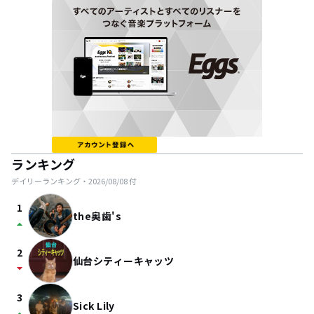
ランキング
デイリーランキング・
2026/08/08
付
1
the奥歯's
arrow_drop_up
2
仙台シティーキャッツ
arrow_drop_down
3
Sick Lily