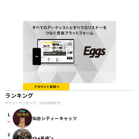
ランキング
デイリーランキング・
2026/08/07
付
1
仙台シティーキャッツ
check_indeterminate_small
2
the奥歯's