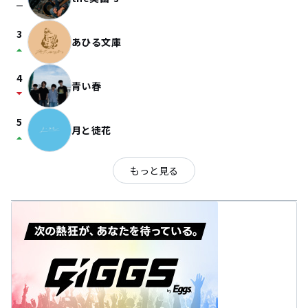
check_indeterminate_small
3
あひる文庫
arrow_drop_up
4
青い春
arrow_drop_down
5
月と徒花
arrow_drop_up
もっと見る