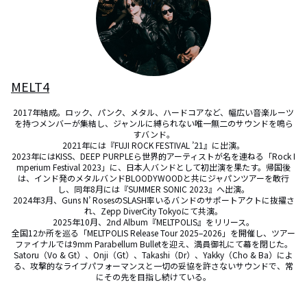
MELT4
2017年結成。ロック、パンク、メタル、ハードコアなど、幅広い音楽ルーツ
を持つメンバーが集結し、ジャンルに縛られない唯一無二のサウンドを鳴ら
すバンド。

2021年には『FUJI ROCK FESTIVAL ’21』に出演。

2023年にはKISS、DEEP PURPLEら世界的アーティストが名を連ねる「Rock I
mperium Festival 2023」に、日本人バンドとして初出演を果たす。帰国後
は、インド発のメタルバンドBLOODYWOODと共にジャパンツアーを敢行
し、同年8月には『SUMMER SONIC 2023』へ出演。

2024年3月、Guns N’ RosesのSLASH率いるバンドのサポートアクトに抜擢さ
れ、Zepp DiverCity Tokyoにて共演。

2025年10月、2nd Album『MELTPOLIS』をリリース。

全国12か所を巡る「MELTPOLIS Release Tour 2025–2026」を開催し、ツアー
ファイナルでは9mm Parabellum Bulletを迎え、満員御礼にて幕を閉じた。

Satoru（Vo & Gt）、Onji（Gt）、Takashi（Dr）、Yakky（Cho & Ba）によ
る、攻撃的なライブパフォーマンスと一切の妥協を許さないサウンドで、常
にその先を目指し続けている。