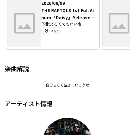
2026/08/09
THE RAPTOLS 1st Full Al
bum「Daisy」Release Ev
下北沢 ろくでもない夜
ent Day2『RAPTOL ADDI
location_on
下北沢
CT vol.13』
楽曲解説
自分らしく生きていこうぜ
アーティスト情報