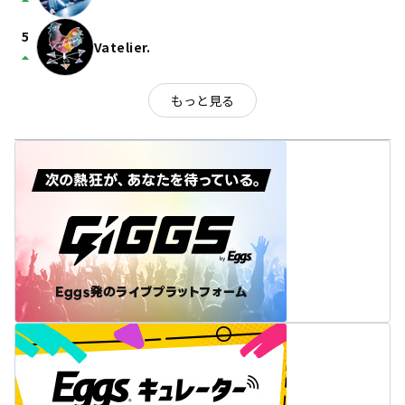
arrow_drop_up
5
Vatelier.
arrow_drop_up
もっと見る