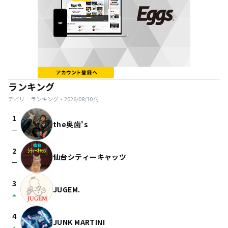
ランキング
デイリーランキング・
2026/08/10
付
1
the奥歯's
check_indeterminate_small
2
仙台シティーキャッツ
check_indeterminate_small
3
JUGEM.
arrow_drop_up
4
JUNK MARTINI