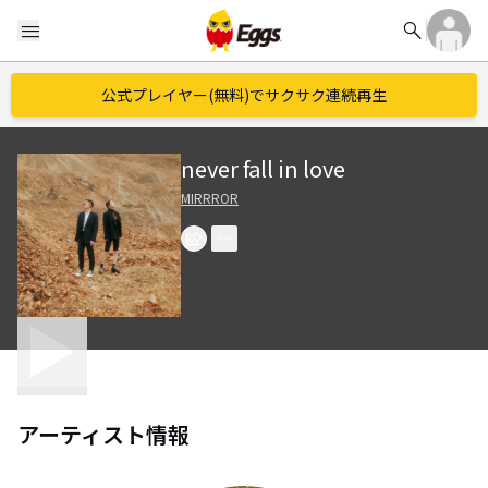
search
menu
公式プレイヤー(無料)でサクサク連続再生
never fall in love
MIRRROR
アーティスト情報