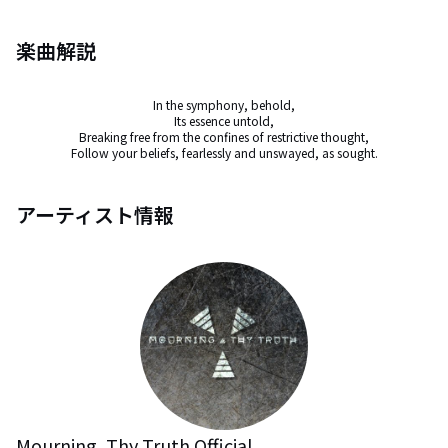
楽曲解説
In the symphony, behold,

Its essence untold,

Breaking free from the confines of restrictive thought,

Follow your beliefs, fearlessly and unswayed, as sought.
アーティスト情報
Mourning, Thy Truth Official