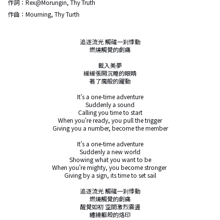
作詞：
Rex@Morungin, Thy Truth
作曲：
Mourning, Thy Turth
追逐流光 觸碰一剎悸動

燃燒觸覺的劇痛

載入美夢

緩緩張開沉睡的眼睛

著了魔般的躍動

It's a one-time adventure

Suddenly a sound

Calling you time to start

When you're ready, you pull the trigger

Giving you a number, become the member

It's a one-time adventure

Suddenly a new world

Showing what you want to be

When you're mighty, you become stronger 

Giving by a sign, its time to set sail

追逐流光 觸碰一剎悸動

燃燒觸覺的劇痛

醒覺如初 空間激烈震盪

纏繞軀殼的烙印
