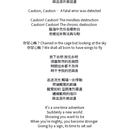
與血淚共振迴盪

Caution, Caution…  A fatal error was detected

Caution! Caution! The mindless destruction

Caution! Caution! The chronic destruction 

腦海中充斥各種對白

思緒從來無法再勾勒

你甘心嘛？Chained in the cage but looking at the sky

你甘心嘛？We shall all born to have wings to fly

放下去吧 放任去吧  

煩囂鬧市的苦與悶

時間從來都不及待

時不予我的悲與衷

追逐流光 觸碰一剎悸動

燃燒觸覺的劇痛

醒覺如初 空間激烈震盪

纏繞軀殼的烙印

與血淚共振迴盪 

It's a one-time adventure

Suddenly a new world

Showing you want to be

When you're mighty, you become stronger 

Giving by a sign, its time to set sail