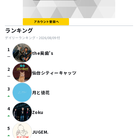
ランキング
デイリーランキング・
2026/08/09
付
1
the奥歯's
check_indeterminate_small
2
仙台シティーキャッツ
check_indeterminate_small
3
月と徒花
arrow_drop_up
4
Zoku
arrow_drop_up
5
JUGEM.
arrow_drop_up