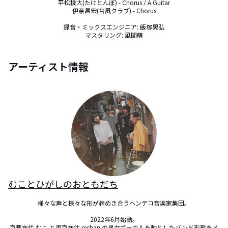
平松稜大(たけとんぼ) - Chorus / A.Guitar

伊奈昌宏(台風クラブ) - Chorus

録音・ミックスエンジニア: 飯塚晃弘

マスタリング: 風間萌
アーティスト情報
むことひがしのおともだち
様々な声と様々な形が犇めき合うヘンテコ音楽家集団。

2022年6月始動。

京都在住 むこ と東京在住 rechan の男女ボーカルを軸としたバンド形態をメ