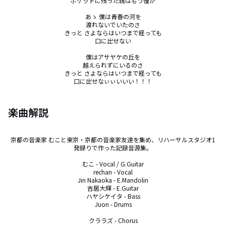
ポケットに残った銭はもう僅か

あゝ 僕は青春の河を

渡れないでいたのさ

きっと さよならはいつまで経っても

口に出せない

僕はアサヤケの丘を

越えられずにいるのさ

きっと さよならはいつまで経っても

口に出せなぃぃいいい！！！
楽曲解説
京都の音楽家 むこと東京・京都の音楽家友達を集め、リハーサルスタジオ1
発録りで作った記録音源集。

むこ - Vocal / G.Guitar

rechan - Vocal

Jin Nakaoka - E.Mandolin

吉居大輝 - E.Guitar

ハヤシケイタ - Bass

Juon - Drums

クララズ - Chorus
