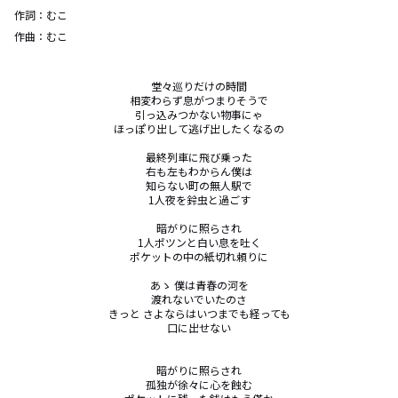
作詞：
むこ
作曲：
むこ
堂々巡りだけの時間

相変わらず息がつまりそうで

引っ込みつかない物事にゃ

ほっぽり出して逃げ出したくなるの

最終列車に飛び乗った

右も左もわからん僕は

知らない町の無人駅で

1人夜を鈴虫と過ごす

暗がりに照らされ

1人ポツンと白い息を吐く

ポケットの中の紙切れ頼りに

あゝ 僕は青春の河を

渡れないでいたのさ

きっと さよならはいつまでも経っても

口に出せない

暗がりに照らされ

孤独が徐々に心を蝕む
