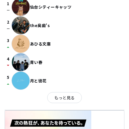
1
仙台シティーキャッツ
check_indeterminate_small
2
the奥歯's
check_indeterminate_small
3
あひる文庫
arrow_drop_up
4
青い春
arrow_drop_down
5
月と徒花
arrow_drop_up
もっと見る