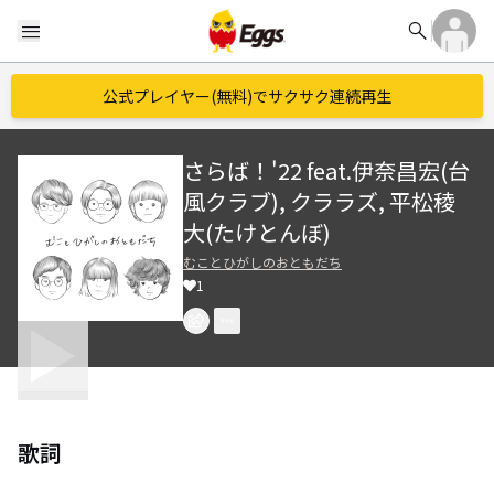
search
menu
公式プレイヤー(無料)でサクサク連続再生
さらば！'22 feat.伊奈昌宏(台
風クラブ), クララズ, 平松稜
大(たけとんぼ)
むことひがしのおともだち
1
歌詞