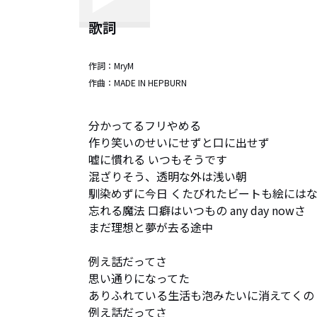
歌詞
作詞：
MryM
作曲：
MADE IN HEPBURN
分かってるフリやめる

作り笑いのせいにせずと口に出せず 

嘘に慣れる いつもそうです

混ざりそう、透明な外は浅い朝

馴染めずに今日 くたびれたビートも絵にはな
忘れる魔法 口癖はいつもの any day nowさ

まだ理想と夢が去る途中

例え話だってさ 

思い通りになってた

ありふれている生活も泡みたいに消えてくの

例え話だってさ 
