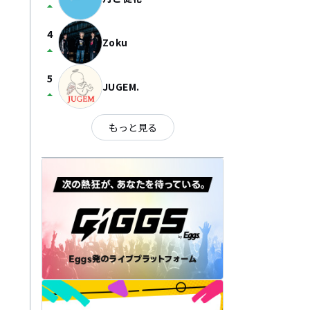
arrow_drop_up
4
Zoku
arrow_drop_up
5
JUGEM.
arrow_drop_up
もっと見る