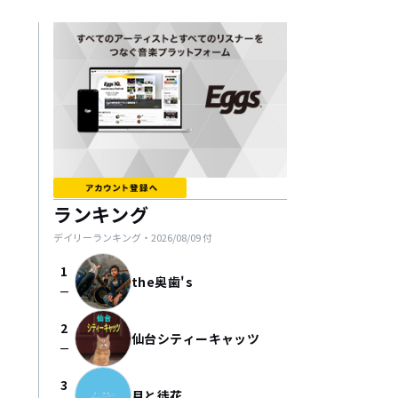
ランキング
デイリーランキング・
2026/08/09
付
1
the奥歯's
check_indeterminate_small
2
仙台シティーキャッツ
check_indeterminate_small
3
月と徒花