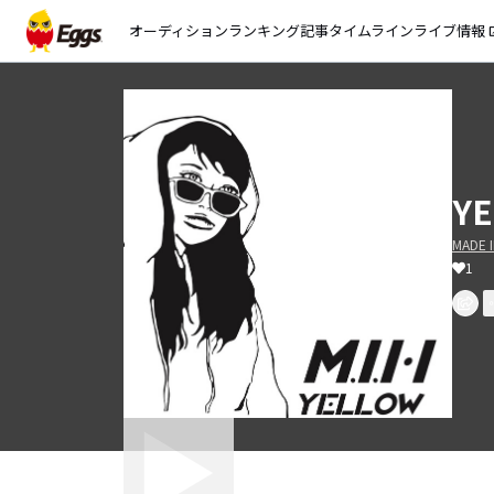
オーディション
ランキング
記事
タイムライン
ライブ情報
open_
Y
MADE 
1