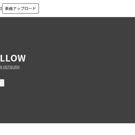
楽曲アップロード
in_new
ELLOW
IN HEPBURN