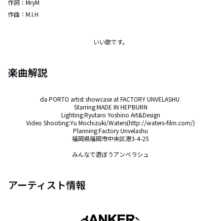
作詞：
MryM
作曲：
M.I.H
いい歌です。
楽曲解説
da PORTO artist showcase at FACTORY UNVELASHU 

Starring:MADE IN HEPBURN

Lighting:Ryutaro Yoshino Art&Design

Video Shooting:Yu Mochizuki/Waters(http://waters-film.com/)

Planning:Factory Unvelashu

福岡県福岡市中央区港3-4-25

みんなで遊ぼうアンベラシュ
アーティスト情報