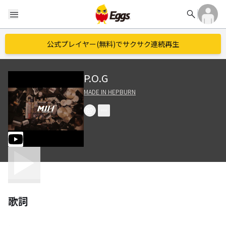
search
menu
公式プレイヤー(無料)でサクサク連続再生
P.O.G
MADE IN HEPBURN
歌詞