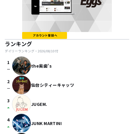
ランキング
デイリーランキング・
2026/08/10
付
1
the奥歯's
check_indeterminate_small
2
仙台シティーキャッツ
check_indeterminate_small
3
JUGEM.
arrow_drop_up
4
JUNK MARTINI
arrow_drop_up