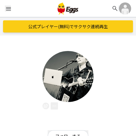
search
menu
公式プレイヤー(無料)でサクサク連続再生
My Wife
EggsID：
MaiWaihu
0
フォロワー