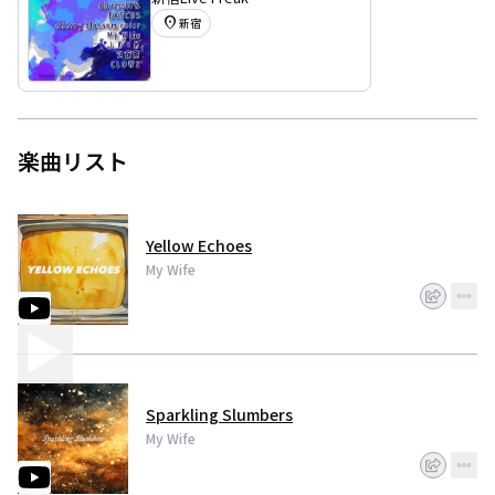
location_on
新宿
楽曲リスト
Yellow Echoes
My Wife
Sparkling Slumbers
My Wife