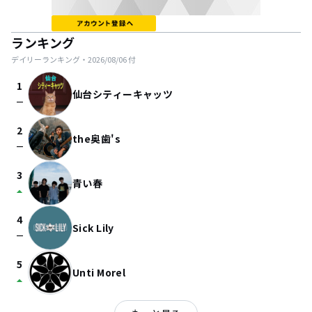
ランキング
デイリーランキング・
2026/08/06
付
1
仙台シティーキャッツ
check_indeterminate_small
2
the奥歯's
check_indeterminate_small
3
青い春
arrow_drop_up
4
Sick Lily
check_indeterminate_small
5
Unti Morel
arrow_drop_up