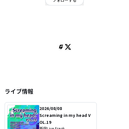
フォローする
東京都
ポップ
/
シンガーソングライター
OFFICIAL WEBSITE
芸能プロダクションSOUNDNAUTS所属のソロアーティスト。立川いったい音
楽まつり、デザインフェスタvol.61など多数のイベントに出演。川崎CLUB
CITT'A'TTICに出演経験あり。2025年からバンドとしても活動開始。一橋大学
卒業。うつ病。
ライブ情報
2026/08/08
Screaming in my head V
OL.19
新宿Live Freak