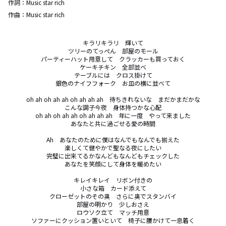
作詞：
Music star rich
作曲：
Music star rich
キラリキラリ　輝いて

ツリーのてっぺん　部屋のモール

パーティーハット用意して　クラッカーも買っておく

ケーキチキン　全部並べ

テーブルには　クロス掛けて

銀色のナイフフォーク　お皿の横に並べて

oh ah oh ah ah oh ah ah ah　待ちきれないな　まだかまだかな

こんな調子今夜　身体持つかな心配

oh ah oh ah ah oh ah ah ah　年に一度　やって来ました

あなたと共に過ごせる愛の時間

Ah　あなたのために僕はなんでもなんでも揃えた

楽しくて健やかで聖なる夜にしたい

完璧に出来てるかなんどもなんどもチェックした

あなたを笑顔にして身体を暖めたい

キレイキレイ　リボン付きの

小さな箱　カード添えて

クローゼットのその奥　さらに奥でスタンバイ

部屋の明かり　少しおさえ

ロウソク立て　マッチ用意

ソファーにクッション置いといて　椅子に腰かけて一息着く
