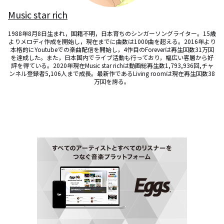
Music star rich
1988年8月8日生まれ，国籍不明，日本育ちのシンガーソングライター。15歳
よりメロディ作成を開始し，現在までに曲数は1000曲を超える。2016年より
本格的にYoutubeでの楽曲配信を開始し，4作目のForeverは再生回数31万回
を達成した。また，日本国内でライブ活動も行っており，幅広い客層から好
評を得ている。2020年現在Music star richは動画総再生数1,793,936回,チャ
ンネル登録者5,106人まで成長。最新作であるLiving roomは現在再生回数38
万回を誇る。