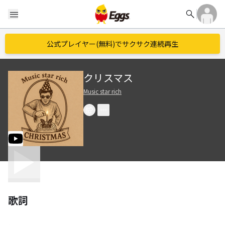
search
menu
公式プレイヤー(無料)でサクサク連続再生
クリスマス
Music star rich
歌詞