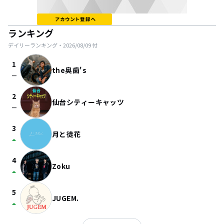
ランキング
デイリーランキング・
2026/08/09
付
1
the奥歯's
check_indeterminate_small
2
仙台シティーキャッツ
check_indeterminate_small
3
月と徒花
arrow_drop_up
4
Zoku
arrow_drop_up
5
JUGEM.
arrow_drop_up