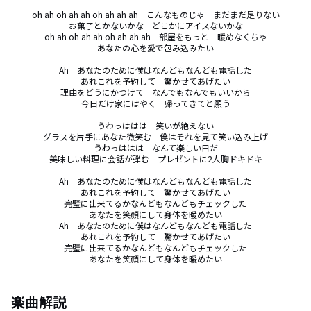
oh ah oh ah ah oh ah ah ah　こんなものじゃ　まだまだ足りない

お菓子とかないかな　どこかにアイスないかな

oh ah oh ah ah oh ah ah ah　部屋をもっと　暖めなくちゃ

あなたの心を愛で包み込みたい

Ah　あなたのために僕はなんどもなんども電話した

あれこれを予約して　驚かせてあげたい

理由をどうにかつけて　なんでもなんでもいいから

今日だけ家にはやく　帰ってきてと願う

うわっははは　笑いが絶えない

グラスを片手にあなた微笑む　僕はそれを見て笑い込み上げ

うわっははは　なんて楽しい日だ

美味しい料理に会話が弾む　プレゼントに2人胸ドキドキ

Ah　あなたのために僕はなんどもなんども電話した

あれこれを予約して　驚かせてあげたい

完璧に出来てるかなんどもなんどもチェックした

あなたを笑顔にして身体を暖めたい

Ah　あなたのために僕はなんどもなんども電話した

あれこれを予約して　驚かせてあげたい

完璧に出来てるかなんどもなんどもチェックした

あなたを笑顔にして身体を暖めたい
楽曲解説