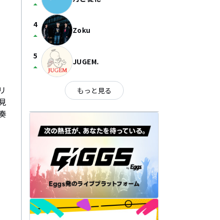
arrow_drop_up
4
Zoku
arrow_drop_up
5
JUGEM.
arrow_drop_up
リ
もっと見る
見
奏