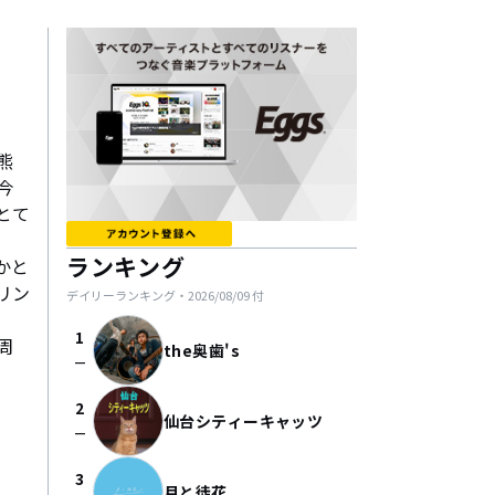
熊
今
とて
ランキング
かと
リン
デイリーランキング・
2026/08/09
付
1
周
the奥歯's
check_indeterminate_small
2
仙台シティーキャッツ
check_indeterminate_small
3
月と徒花