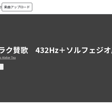
楽曲アップロード
in_new
ラク賛歌 432Hz＋ソルフェジ
 Atelier Tea