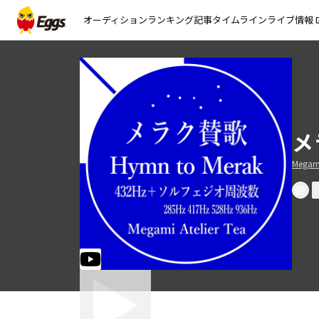
オーディション
ランキング
記事
タイムライン
ライブ情報
open_
メ
Megami