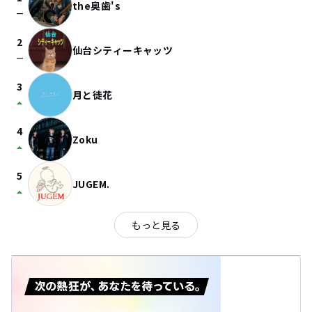
the奥歯's
check_indeterminate_small
2
仙台シティーキャッツ
check_indeterminate_small
3
月と徒花
arrow_drop_up
4
Zoku
arrow_drop_up
5
JUGEM.
arrow_drop_up
もっと見る