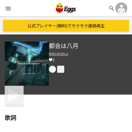
search
menu
公式プレイヤー(無料)でサクサク連続再生
都会は八月
Melodratica
2
歌詞