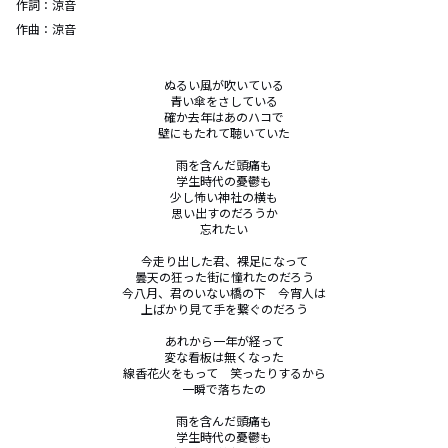
作詞：
涼音
作曲：
涼音
ぬるい風が吹いている

青い傘をさしている

確か去年はあのハコで

壁にもたれて聴いていた

雨を含んだ頭痛も

学生時代の憂鬱も

少し怖い神社の横も

思い出すのだろうか

忘れたい

今走り出した君、裸足になって

曇天の狂った街に憧れたのだろう

今八月、君のいない橋の下　今宵人は

上ばかり見て手を繋ぐのだろう

あれから一年が経って

変な看板は無くなった

線香花火をもって　笑ったりするから

一瞬で落ちたの

雨を含んだ頭痛も

学生時代の憂鬱も
