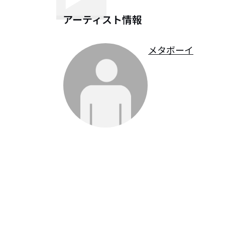
アーティスト情報
メタボーイ