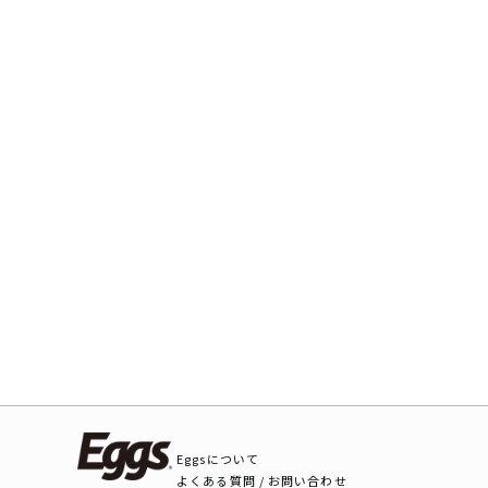
Eggsについて
よくある質問 / お問い合わせ