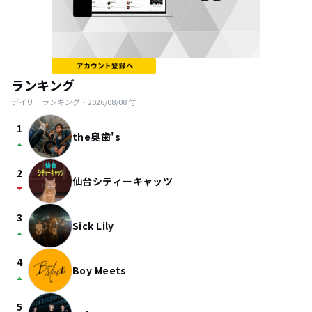
ランキング
デイリーランキング・
2026/08/08
付
1
the奥歯's
arrow_drop_up
2
仙台シティーキャッツ
arrow_drop_down
3
Sick Lily
arrow_drop_up
4
Boy Meets
arrow_drop_up
5