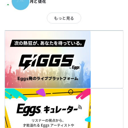
月と徒花
arrow_drop_up
もっと見る