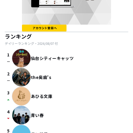
ランキング
デイリーランキング・
2026/08/07
付
1
仙台シティーキャッツ
check_indeterminate_small
2
the奥歯's
check_indeterminate_small
3
あひる文庫
arrow_drop_up
4
青い春
arrow_drop_down
5