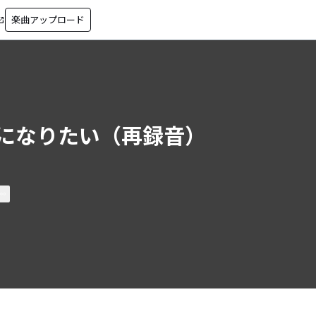
楽曲アップロード
in_new
になりたい（再録音）