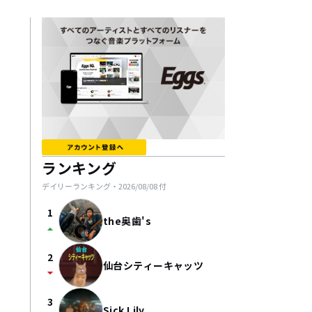
ランキング
デイリーランキング・
2026/08/08
付
1
the奥歯's
arrow_drop_up
2
仙台シティーキャッツ
arrow_drop_down
3
Sick Lily