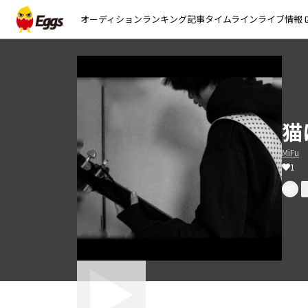
オーディション
ランキング
記事
タイムライン
ライブ情報
open_
猫
MiFu
1