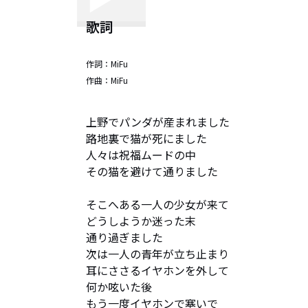
歌詞
作詞：
MiFu
作曲：
MiFu
上野でパンダが産まれました

路地裏で猫が死にました

人々は祝福ムードの中

その猫を避けて通りました

そこへある一人の少女が来て

どうしようか迷った末

通り過ぎました

次は一人の青年が立ち止まり

耳にささるイヤホンを外して

何か呟いた後

もう一度イヤホンで塞いで
