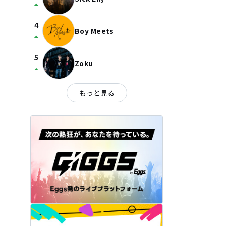
arrow_drop_up
4
Boy Meets
arrow_drop_up
5
Zoku
arrow_drop_up
もっと見る