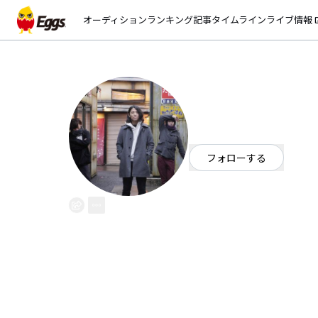
オーディション
ランキング
記事
タイムライン
ライブ情報
open_
ミッドナイトQ
EggsID：
MidnightQ
22
フォロワー
フォローする
東京都
ロック
/
オルタナティブ
前身バンドが2015年12月に解
お尻のQはクエスチョンと読んで
深夜にいろいろな事を考えてしま
同じような悩みを抱えるベースも
そんな深夜の疑問などを歌に乗せ
よろしくお願いします