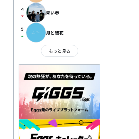
4
青い春
arrow_drop_down
5
月と徒花
arrow_drop_up
もっと見る