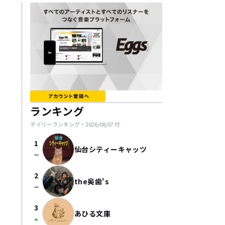
ランキング
デイリーランキング・
2026/08/07
付
1
仙台シティーキャッツ
check_indeterminate_small
2
the奥歯's
check_indeterminate_small
3
あひる文庫
arrow_drop_up