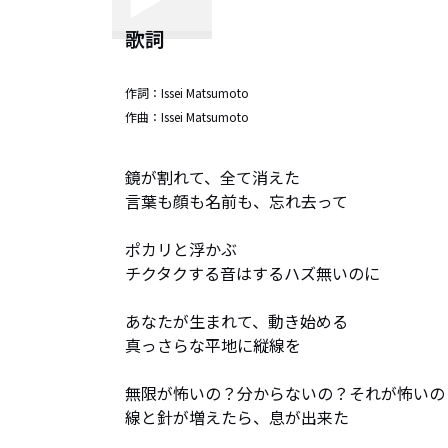
歌詞
作詞：
Issei Matsumoto
作曲：
Issei Matsumoto
鏡が割れて、全て消えた

言葉も顔も名前も、忘れ去って

ポカリと浮かぶ

チクタクする音はするハズ無いのに

あなたが生まれて、動き始める

真っさらな平地に縦線を

無限が怖いの？分からないの？それが怖いの
線と針が増えたら、息が出来た
