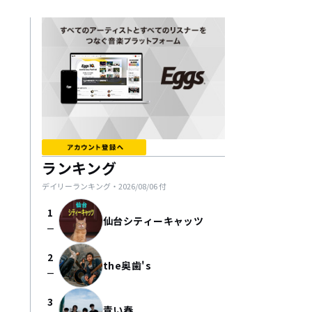
ランキング
デイリーランキング・
2026/08/06
付
1
仙台シティーキャッツ
check_indeterminate_small
2
the奥歯's
check_indeterminate_small
3
青い春