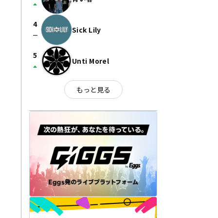
arrow_drop_up
4
Sick Lily
check_indeterminate_small
5
Unti Morel
arrow_drop_up
もっと見る