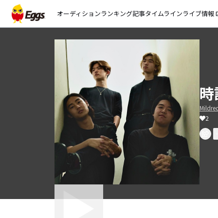
オーディション
ランキング
記事
タイムライン
ライブ情報
open_
時
Mildre
2