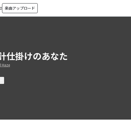
楽曲アップロード
in_new
計仕掛けのあなた
d Haze