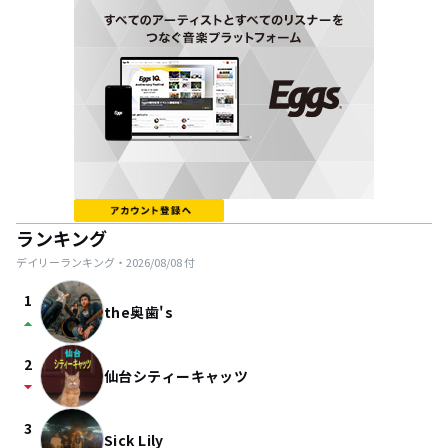
ランキング
デイリーランキング・
2026/08/08
付
1
the奥歯's
arrow_drop_up
2
仙台シティーキャッツ
arrow_drop_down
3
Sick Lily