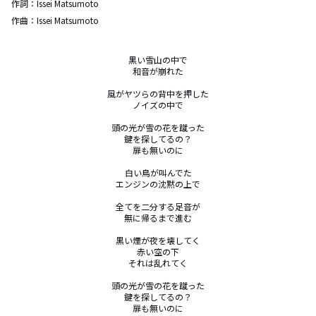
作詞：
Issei Matsumoto
作曲：
Issei Matsumoto
黒い雪山の中で

和音が崩れた

風がヤツらの背中を押した

ノイズの中で

頭の光が雪の花を蹴った

鍵を探してるの？

扉も無いのに

白い鳥が叫んでた

エンジンの沈黙の上で

全てを二分する足音が

無に帰るまで進む

黒い煙が夜を壊してく

赤い空の下

それは乱れてく

頭の光が雪の花を蹴った

鍵を探してるの？

扉も無いのに