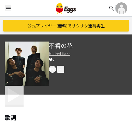
search
menu
公式プレイヤー(無料)でサクサク連続再生
不香の花
Mildred Haze
2
歌詞