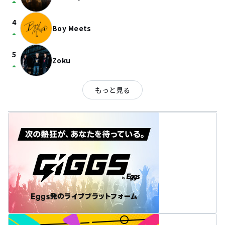
arrow_drop_up
4
Boy Meets
arrow_drop_up
5
Zoku
arrow_drop_up
もっと見る