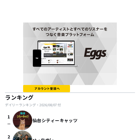
ランキング
デイリーランキング・
2026/08/07
付
1
仙台シティーキャッツ
check_indeterminate_small
2