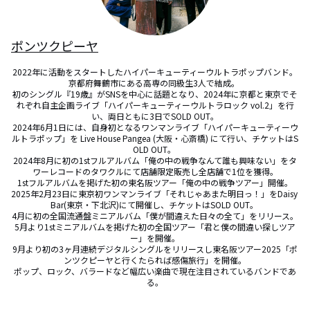
ポンツクピーヤ
2022年に活動をスタートしたハイパーキューティーウルトラポップバンド。

京都府舞鶴市にある高専の同級生3人で結成。 

初のシングル『19歳』がSNSを中心に話題となり、2024年に京都と東京でそ
れぞれ自主企画ライブ「ハイパーキューティーウルトラロック vol.2」を行
い、両日ともに3日でSOLD OUT。

2024年6月1日には、自身初となるワンマンライブ「ハイパーキューティーウ
ルトラポップ」を Live House Pangea (大阪・心斎橋) にて行い、チケットはS
OLD OUT。 

2024年8月に初の1stフルアルバム「俺の中の戦争なんて誰も興味ない」をタ
ワーレコードのタワクルにて店舗限定販売し全店舗で1位を獲得。

1stフルアルバムを掲げた初の東名阪ツアー「俺の中の戦争ツアー」開催。

2025年2月23日に東京初ワンマンライブ「それじゃあまた明日っ！」をDaisy 
Bar(東京・下北沢)にて開催し、チケットはSOLD OUT。 

4月に初の全国流通盤ミニアルバム「僕が間違えた日々の全て」をリリース。

5月より1stミニアルバムを掲げた初の全国ツアー「君と僕の間違い探しツア
ー」を開催。

9月より初の3ヶ月連続デジタルシングルをリリースし東名阪ツアー2025「ポ
ンツクピーヤと行くたられば感傷旅行」を開催。

ポップ、ロック、バラードなど幅広い楽曲で現在注目されているバンドであ
る。