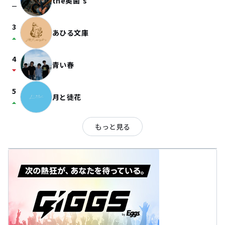
the奥歯's
check_indeterminate_small
3
あひる文庫
arrow_drop_up
4
青い春
arrow_drop_down
5
月と徒花
arrow_drop_up
もっと見る