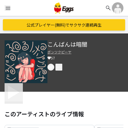
search
menu
公式プレイヤー(無料)でサクサク連続再生
こんばんは暗闇
ポンツクピーヤ
57
このアーティストのライブ情報