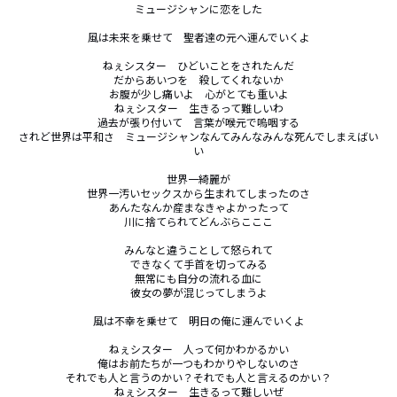
ミュージシャンに恋をした

風は未来を乗せて　聖者達の元へ運んでいくよ

ねぇシスター　ひどいことをされたんだ

だからあいつを　殺してくれないか

お腹が少し痛いよ　心がとても重いよ

ねぇシスター　生きるって難しいわ

過去が張り付いて　言葉が喉元で嗚咽する

されど世界は平和さ　ミュージシャンなんてみんなみんな死んでしまえばい
い

世界一綺麗が

世界一汚いセックスから生まれてしまったのさ

あんたなんか産まなきゃよかったって

川に捨てられてどんぶらこここ

みんなと違うことして怒られて

できなくて手首を切ってみる

無常にも自分の流れる血に

彼女の夢が混じってしまうよ

風は不幸を乗せて　明日の俺に運んでいくよ

ねぇシスター　人って何かわかるかい

俺はお前たちが一つもわかりやしないのさ

それでも人と言うのかい？それでも人と言えるのかい？

ねぇシスター　生きるって難しいぜ
