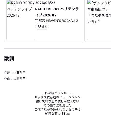
2026/08/22
RADIO BERRY ベリテンラ
イブ2026 #7
宇都宮 HEAVEN'S ROCK VJ-2
location_on
栃木
歌詞
作詞：
大石哲平
作曲：
大石哲平
一匹の猫とワンルーム

セックス依存症のミュージシャン

彼は純粋な恋の歌しか歌えない

その曲で涙を流した

自傷行為がやめられない女の子は

純粋な恋に憧れた
