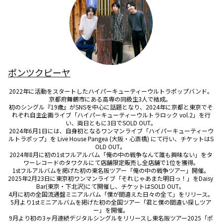
ポンツクピーヤ
2022年に活動をスタートしたハイパーキューティーウルトラポップバンド。

京都府舞鶴市にある高専の同級生3人で結成。 

初のシングル『19歳』がSNSを中心に話題となり、2024年に京都と東京でそ
れぞれ自主企画ライブ「ハイパーキューティーウルトラロック vol.2」を行
い、両日ともに3日でSOLD OUT。

2024年6月1日には、自身初となるワンマンライブ「ハイパーキューティーウ
ルトラポップ」を Live House Pangea (大阪・心斎橋) にて行い、チケットはS
OLD OUT。 

2024年8月に初の1stフルアルバム「俺の中の戦争なんて誰も興味ない」をタ
ワーレコードのタワクルにて店舗限定販売し全店舗で1位を獲得。

1stフルアルバムを掲げた初の東名阪ツアー「俺の中の戦争ツアー」開催。

2025年2月23日に東京初ワンマンライブ「それじゃあまた明日っ！」をDaisy 
Bar(東京・下北沢)にて開催し、チケットはSOLD OUT。 

4月に初の全国流通盤ミニアルバム「僕が間違えた日々の全て」をリリース。

5月より1stミニアルバムを掲げた初の全国ツアー「君と僕の間違い探しツア
ー」を開催。

9月より初の3ヶ月連続デジタルシングルをリリースし東名阪ツアー2025「ポ