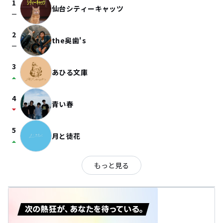
1
仙台シティーキャッツ
check_indeterminate_small
2
the奥歯's
check_indeterminate_small
3
あひる文庫
arrow_drop_up
4
青い春
arrow_drop_down
5
月と徒花
arrow_drop_up
もっと見る