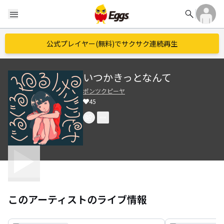
search
menu
公式プレイヤー(無料)でサクサク連続再生
いつかきっとなんて
ポンツクピーヤ
45
このアーティストのライブ情報