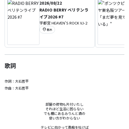
2026/08/22
RADIO BERRY ベリテンラ
イブ2026 #7
宇都宮 HEAVEN'S ROCK VJ-2
location_on
栃木
歌詞
作詞：
大石哲平
作曲：
大石哲平
部屋の荷物も片付いたし

それほど生活に困らない

でも棚にあるみりんと酒の

使い方がわからない

テレビに向かって愚痴を吐けば
