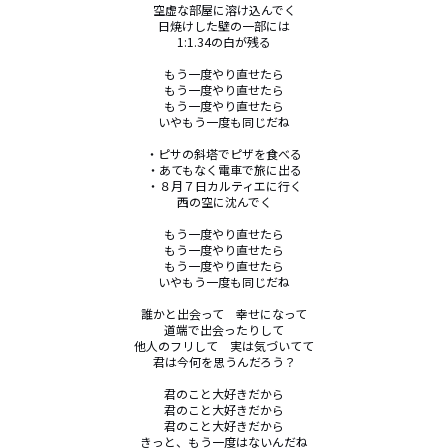
空虚な部屋に溶け込んでく

日焼けした壁の一部には

1:1.34の白が残る

もう一度やり直せたら

もう一度やり直せたら

もう一度やり直せたら

いやもう一度も同じだね

・ピサの斜塔でピザを食べる

・あてもなく電車で旅に出る

・８月７日カルティエに行く

西の空に沈んでく

もう一度やり直せたら

もう一度やり直せたら

もう一度やり直せたら

いやもう一度も同じだね

誰かと出会って　幸せになって

道端で出会ったりして

他人のフリして　実は気づいてて

君は今何を思うんだろう？

君のこと大好きだから

君のこと大好きだから

君のこと大好きだから

きっと、もう一度はないんだね
