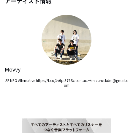
アーティスト情報
Movvy
SF NEO Alternative https://t.co/Jv6pi376Sc contact→mizurockdm@gmail.c
om