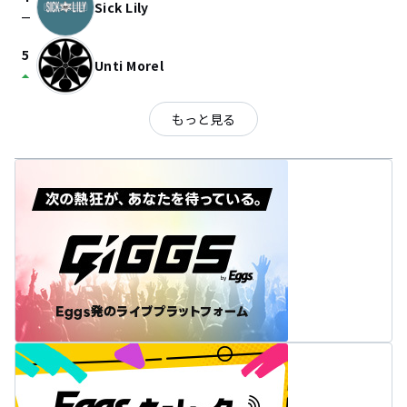
Sick Lily
check_indeterminate_small
5
Unti Morel
arrow_drop_up
もっと見る