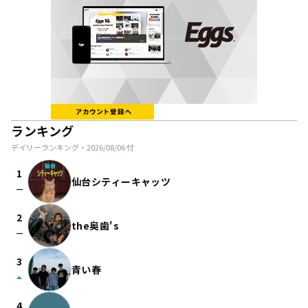
ランキング
デイリーランキング・
2026/08/06
付
1
仙台シティーキャッツ
check_indeterminate_small
2
the奥歯's
check_indeterminate_small
3
青い春
arrow_drop_up
4