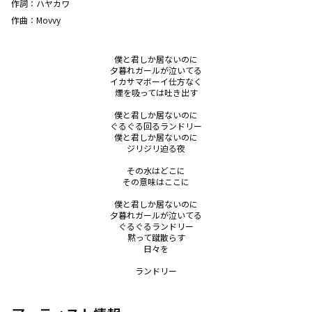
作詞：
ハヤカワ
作曲：
Movvy
僕と君しか居ないのに

夕暮れガールが泣いてる

イカサマボーイ仕方なく

煙を吸っては吐き出す

僕と君しか居ないのに

ぐるぐる回るランドリー

僕と君しか居ないのに

ジリジリ迫る夜

その水はどこに

その意味はここに

僕と君しか居ないのに

夕暮れガールが泣いてる

ぐるぐるランドリー

黙って蹴散らす

日々を

ランドリー