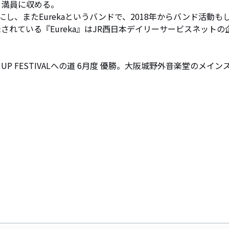
、満員に収める。

、またEurekaというバンドで、2018年からバンド活動も
収録されている『Eureka』はJR西日本デイリーサービスネットの
H UP FESTIVALへの道 6月度 優勝。大阪城野外音楽堂のメイン