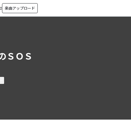
楽曲アップロード
in_new
のＳＯＳ