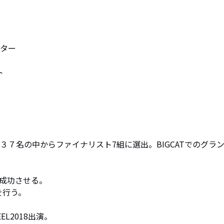
ター



ド、２１３７名の中からファイナリスト7組に選出。BIGCATでのグラ
成功させる。

行う。

EEL2018出演。
