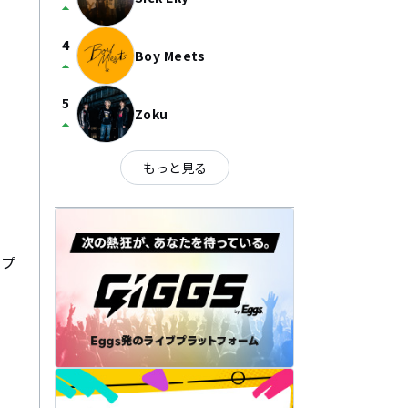
arrow_drop_up
4
Boy Meets
arrow_drop_up
5
Zoku
arrow_drop_up
もっと見る
ンプ