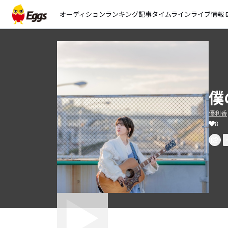
オーディション
ランキング
記事
タイムライン
ライブ情報
open_
僕
優利香
8