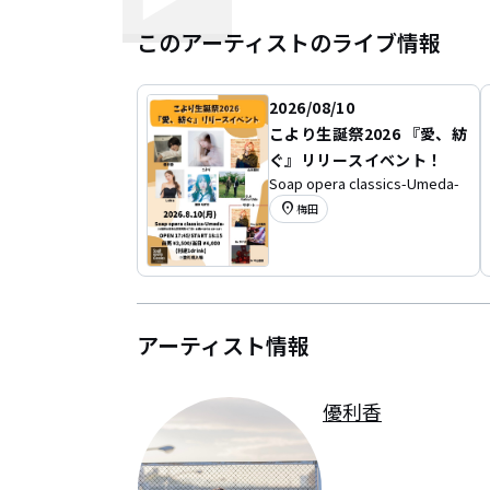
このアーティストのライブ情報
2026/08/10
こより生誕祭2026 『愛、紡
ぐ』リリースイベント！
Soap opera classics-Umeda-
location_on
梅田
アーティスト情報
優利香