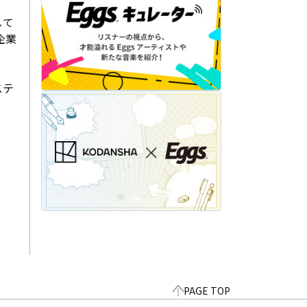
して
企業
ステ
PAGE TOP