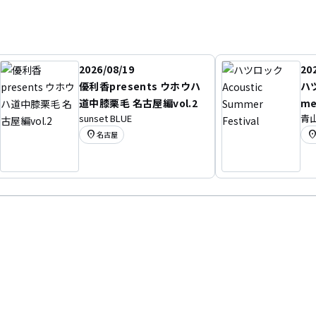
2026/08/19
20
優利香presents ウホウハ
ハツ
道中膝栗毛 名古屋編vol.2
me
sunset BLUE
青山
location_on
location
名古屋