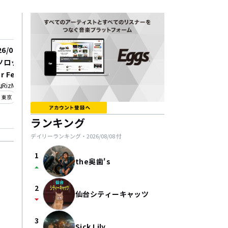
26/08/23
2026/08/30
ロック Acoustic Sum
【DAY TIME】「優利香
r Festival
od'z共同主催バンドツ
RizM
下北沢MOSAiC
ー"YAP ROCK TOUR"
_on
location_on
東京
下北沢
京アコ編〜」
ランキング
デイリーランキング・
2026/08/08
付
1
the奥歯's
arrow_drop_up
2
仙台シティーキャッツ
arrow_drop_down
3
Sick Lily